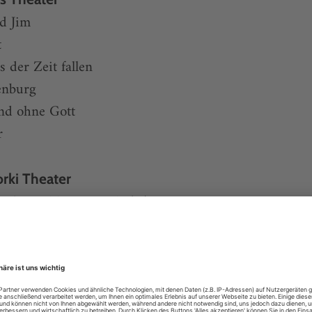
nd Jim
t
 der Zeit fallen
enburg
end ohne Gott
r
rki Theater
uff, Der kleine Muck (U)
e
ergangsgesellschaft
f