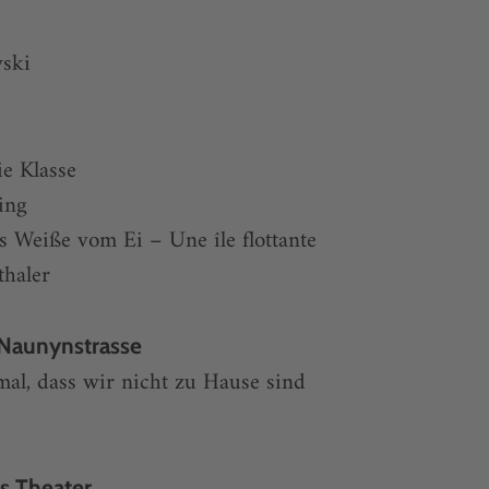
ski
e Klasse
ing
s Weiße vom Ei – Une île flottante
thaler
 Naunynstrasse
mal, dass wir nicht zu Hause sind
s Theater