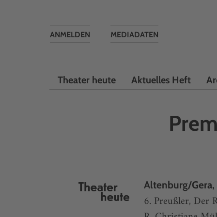
Toggle
ANMELDEN
MEDIADATEN
navigation
Theater heute
Aktuelles Heft
Ar
Prem
Altenburg/Gera,
6. Preußler, Der 
R. Christiane Mül