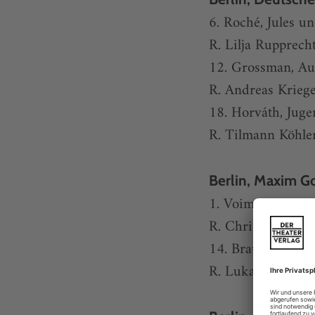
6. Roché, Jules u
R. Lilja Rupprech
12. Grossman, Aus
R. Andreas Krieg
18. Horváth, Jug
R. Tilmann Köhle
Berlin, Maxim Go
1. Voima nach Ha
R. Christian Weis
14. Braun, Die Üb
R. Lukas Langhof