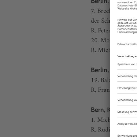
Berlin, Schaubü
7. Brecht, Die hei
der Schlachthöfe
R. Peter Kleinert
20. Molière, Tartu
R. Michael Thalh
Berlin, Volksbü
19. Balzac, La Co
R. Frank Castorf
Bern, Konzert T
1. Michels, Klein
R. Rüdiger Burba