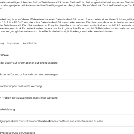
hne
lige Johanna
ffe
eimer
hne
usine Bette
heater
er König Kalle Wirsch
ch