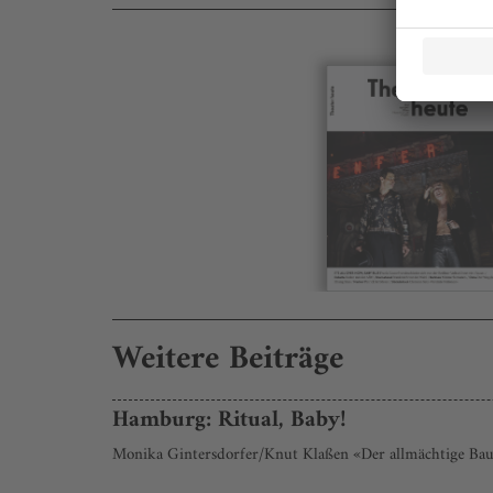
Weitere Beiträge
Hamburg: Ritual, Baby!
Monika Gintersdorfer/Knut Klaßen «Der allmächtige Baum