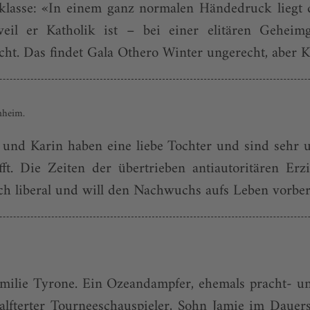
klasse: «In einem ganz normalen Händedruck liegt d
il er Katholik ist – bei einer elitären Geheimges
ht. Das findet Gala Othero Winter un­gerecht, aber K
nheim.
n und Karin haben eine liebe Tochter und sind sehr u
fft. Die Zeiten der übertrieben antiautoritären Er
ich liberal und will den Nachwuchs aufs Leben vorber
Familie Tyrone. Ein Ozeandampfer, ehemals pracht- u
alfterter Tourneeschauspieler, Sohn Jamie im Daue