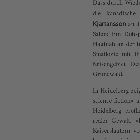
Dass durch Wiede
die kanadische
an d
Kjartansson
Salon: Ein Rohsp
Hautnah an der t
Smailovic mit i
Krisengebiet De
Grünewald.
In Heidelberg zei
science fiction» 
Heidelberg eröff
realer Gewalt, 
Kaisers­lautern 