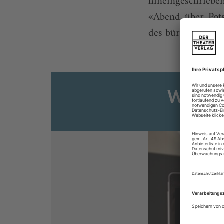
hineingeschriebe
«Abend über Pots
des bürgerlichen L
Weiter
Sie s