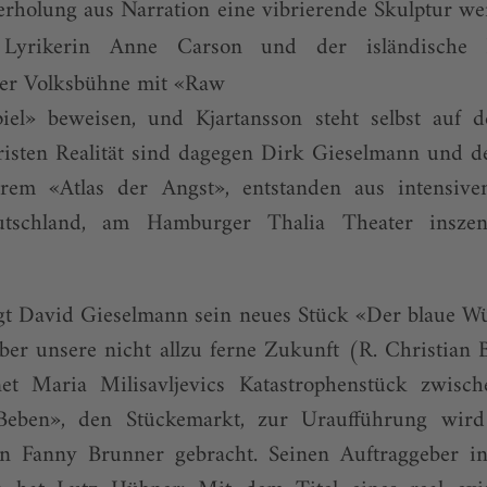
rholung aus Narration eine vibrierende Skulptur we
 Lyrikerin Anne Carson und der isländische
er Volksbühne mit «Raw
iel» beweisen, und Kjartansson steht selbst auf 
risten Realität sind dagegen Dirk Gieselmann und d
hrem «Atlas der Angst», entstanden aus intensiv
utschland, am Hamburger Thalia Theater insze
gt David Gieselmann sein neues Stück «Der blaue Würf
über unsere nicht allzu ferne Zukunft (R. Christian B
net Maria Milisavljevics Katastrophenstück zwisch
«Beben», den Stückemarkt, zur Uraufführung wird 
von Fanny Brunner gebracht. Seinen Auftraggeber in