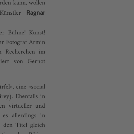
rden kann, wollen
 Künstler
Ragnar
der Bühne! Kunst!
er Fotograf Armin
en Recherchen im
niert von Gernot
el», eine «so­cial
rey). Ebenfalls in
en virtueller und
es allerdings in
 den Titel gleich