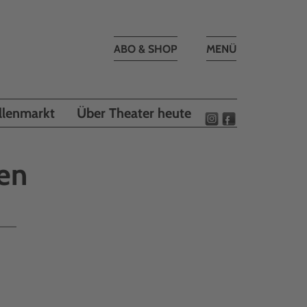
Toggle
ABO & SHOP
MENÜ
navigation
llenmarkt
Über Theater heute
en