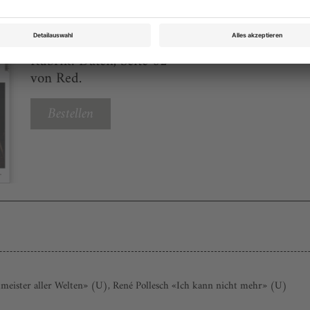
Theater heute April 2017
Rubrik: Daten, Seite 62
von Red.
Bestellen
eister aller Welten» (U), René Pollesch «Ich kann nicht mehr» (U)