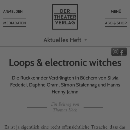
Toggle
Toggle
ANMELDEN
MENÜ
navigation
navigatio
MEDIADATEN
ABO & SHOP
Aktuelles Heft
Loops & electronic witches
Die Rückkehr der Verdrängten in Büchern von Silvia
Federici, Daphne Oram, Simon Stalenhag und Hanns
Henny Jahnn
Ein Beitrag von
Thomas Köck
Es ist ja eigentlich eine recht offensichtliche Tatsache, dass das