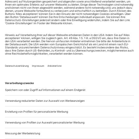
Aalen, Theater der Stadt
19.9. O-Team, Crash and Care (U)
R. Florian Feisel
Augsburg, Theater
25.9. Studlar, Nacht ohne Sterne
R. Sebastian Schug
26.9. Dürrenmatt, Die Physiker
R. Antje Thoms
Baden-Baden, Theater
26.9. Molière, Der Menschenfeind
R. Jenke Nordalm
Bautzen, Theater
11.9....
Augenhöhe oder Apokalypse
Wagnisse eingehen mit Hannah Arendt, James Baldwin und Tomasz