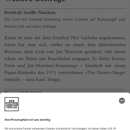
Festival: Grelle Nischen
Das Live-Art-Festival Hamburg trotzt Corona auf Kampnagel und
besinnt sich auf seine Anfänge
Kaum ist man auf dem Friedhof Père Lachaise angekommen,
kaum hat man sich, vorbei an einem leise plätschernden
Brunnen, dem Grab von Jim Morrison genähert, tritt einem
schon ein Mann mit Bauchladen entgegen. Er bietet Kerzen,
Fotos und Jim-Morrison-Feuerzeuge – händisch mit einem
Papier-Konterfei des 1971 verstorbenen «The Doors»-Sänger
umklebt – zum Kauf. Einige...
Daten (8/9/2020)
Aachen, Grenzlandtheater
23.9. Zeller, Hinter der Fassade
R. Anja Junski