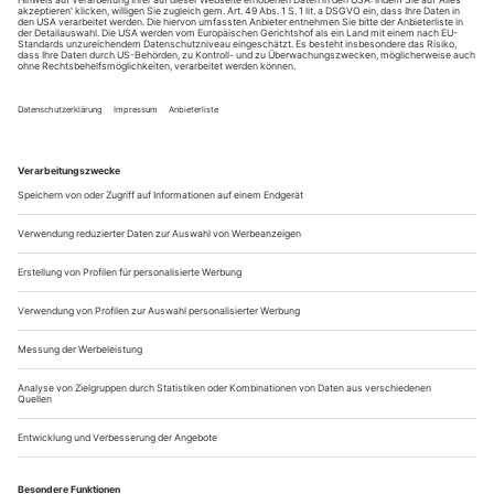
Eva Behrendt
Barbara Burckhardt
Franz Wille (V.i.S.d.P.)
Redaktionsbüro
Martin Kraemer
Gestaltung
Christian Henjes
Designkonzept
Ludwig Wendt Art Direction
Redaktionsanschrift
Nestorstr. 8–9, 10709...
Debatte und Kunst
Die Zürcher Gessnerallee sagt eine Diskussion mit dem AfD-
Ideologen Marc Jongen ab. Überlegungen von Res Bosshart.
Es scheint, dass in Europa zur Zeit die Furcht vor der
gegnerischen Provoka­tion größer ist als der Drang zum
Streitgespräch. Die Folge davon ist meistens ein freundliches