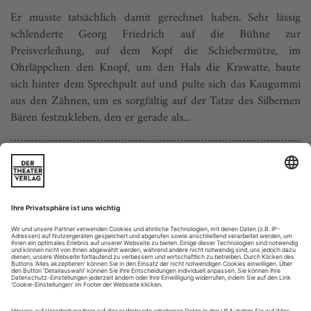
Er musste tatsächlich damit gerechnet haben. Sehr lässig
schlenderte Georg Friedrich auf die Bühne zur
Preisverleihung, auf dem Kopf die Schiebermütze, im
Ohrläppchen den Knopf, um den Hals die Krawatte, baute
sich hinter dem Sprechpult auf und pulte sich das Kaugummi
aus den Zähnen, um es sorgfältig auf der Tatze des Silbernen
Bären festzukleben, den er gerade als...
Impressum
Theater Heute
Die Theaterzeitschrift
im 58. Jahrgang
Gegründet von Erhard Friedrich und Henning Rischbieter
Herausgeber
Der Theaterverlag – Friedrich Berlin
Redaktion