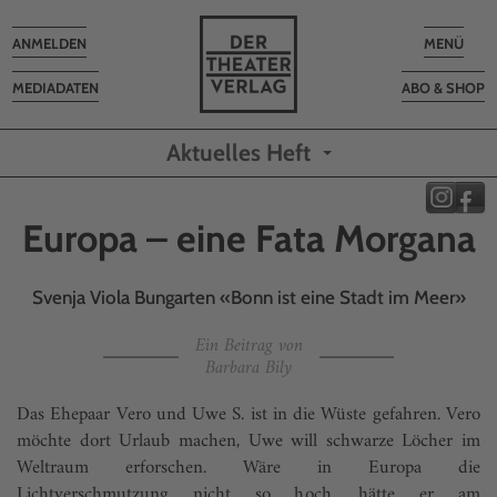
Toggle
Toggle
ANMELDEN
MENÜ
navigation
navigatio
MEDIADATEN
ABO & SHOP
Aktuelles Heft
Europa – eine Fata Morgana
Svenja Viola Bungarten «Bonn ist eine Stadt im Meer»
Ein Beitrag von
Barbara Bily
Das Ehepaar Vero und Uwe S. ist in die Wüste gefahren. Vero
möchte dort Urlaub machen, Uwe will schwarze Löcher im
Weltraum erforschen. Wäre in Europa die
Lichtverschmutzung nicht so hoch, hätte er am