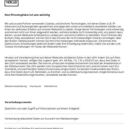
Tetrissteine sind auch nur Menschen
Miroslava Svolikova «RAND»
Wer nichts über die Sozialstruktur der Ameisen weiß, hält
möglicherweise auch die Dramatiker*innen des Absurden
Theaters für unpolitisch. Über solch einen gedanklichen
Konnex könnte vielleicht auch Miroslava Svolikova
spekulieren. Sie beschäftigt sich mit Ameisen und ist eine
Autorin, der wahrlich nicht vorzuwerfen ist, dass sie die
Verbindungen zwischen der...
Un/mögliche Institutionen wagen
Ein Critical-Whiteness-Seminar und Gastspiele vom afrikanischen
Kontinent machen noch kein diskriminierungssensibles Stadttheater
In den letzten Jahren hat sich der Gegenstand postkolonialer
Kritik in den darstellenden Künsten von der Vorder- auf die
Hinterbühne erweitert. 2019 reicht es hierzulande nicht mehr
aus, ein Stück, eine Performance, ein Panel oder ein Festival