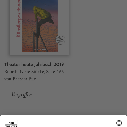
Theater heute Jahrbuch 2019
Rubrik: Neue Stücke, Seite 163
von Barbara Bily
Vergriffen
Weitere Beiträge