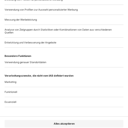
zu rassismuskritischen oder postkolonialen Inhalten zu
veranstalten, ohne die inhärente Kolonialität der eigenen...
Der Tanz ums goldene Objekt
Thomas Melle «Die Lage»
Eine schöne und noch dazu bezahlbare Wohnung in einer
deutschen Großstadt zu finden, ist schwer. Das Angebot ist
knapp und die Konkurrenz der Mitbe­werber groß. Der
Immobiliendarwinismus prägt mittlerweile das soziale Klima.
Früher sprach man von Gentrifizierung, heute von der
Hypergentrifizierung. Gemeint ist, dass nicht nur die
einkommensschwachen...
Über uns
Kontakt
Kritikerumfrage
Newsletter
Mediadaten
Datenschutz
Impressum
AGB
Vertrag widerrufen
Cookie-Einstellungen
Abo kündigen