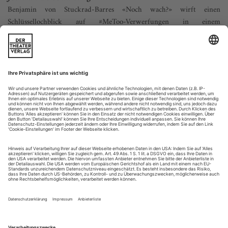
Benjamin von Stuckrad-Barres «Noch wach?» wirft einen
Schlüssellochblick auf #MeToo-Verwerfungen in einem
Medienkonzern. Christopher Rüping recherchiert im Hamburger
Thalia Theater
In einer zentralen Szene von Benjamin von Stuckrad-Barres
vor einem halben Jahr erschienenem Roman «Noch wach?»
wird eine Baustelle besichtigt. Der Verleger des im Buch als
Fernsehsender beschriebenen, aber verhältnismäßig klar als
teiljournalistischer Mischkonzern Springer erkennbaren
Medienunternehmens führt seine Untergebenen durch den
Rohbau der neuen...
Herzogtum Güterbahnhof
nach John Webster «Malfi!» im Gerhart-Hauptmann-Theater Görlitz,
Alter Güterbahnhof
2
98.171 Senkkopfschrauben, 2147m
Gipskartonplatten, 55
Kästen Bier – dies ist nur ein kleiner Auszug aus der