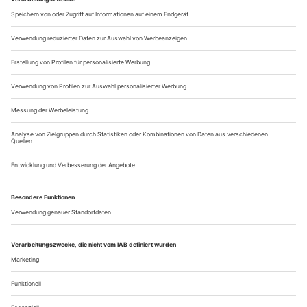
eindrucksvollen Materialbilanz, die die Technikabteilung des
Gerhart-Hauptmann-Theaters Görlitz, das in der vergangenen
Spielzeit unter einem schweren Wasserschaden litt, auf einer
Seite im Programmheft zu «Malfi!» zieht. Tatsächlich haben
die Gewerke für...
Zampano gesucht
Claudia Roths Desavouierung des Berlinale-Kurators Carlo Chatrian
ist ein klares Votum gegen die Kunst
Sponsoren weg, Geld weg, Kinos weg, das große Hollywood-
Kino schon lang nicht mehr da, jetzt ist auch das
Leitungsteam auf und davon: Die Berlinale ist in der
Polykrise, gelinde gesagt. Zu behaupten, dass allein Claudia
Roth die Schuld daran trägt, wäre nicht fair. Aber falsch
gemacht, was man falsch machen kann, hat sie schon. Wer
rekonstruieren will, wie alles...
Über uns
Kontakt
Kritikerumfrage
Newsletter