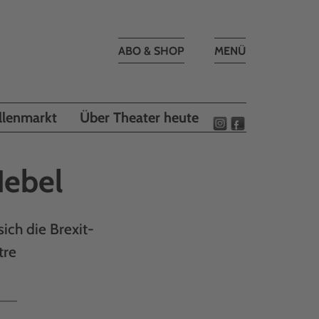
Toggle
ABO & SHOP
MENÜ
navigation
llenmarkt
Über Theater heute
Nebel
ich die Brexit-
tre