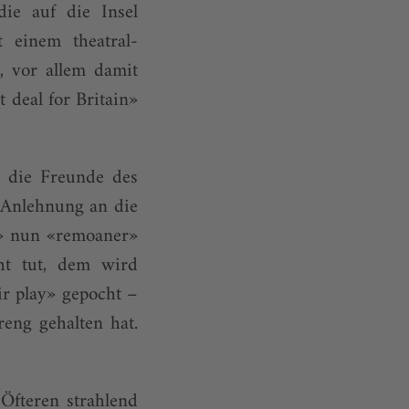
ie auf die Insel
 einem theatral-
, vor allem damit
 deal for Britain»
s die Freunde des
 Anlehnung an die
r» nun «remoaner»
ht tut, dem wird
ir play» gepocht –
eng gehalten hat.
Öfteren strahlend