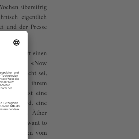
Wochen übereifrig
nisch eigentlich
tei und der Presse
man nun oft einen
e, sagte die «Now
Weg gebracht sei,
deratorin ihrem
, mal lässt eine
reicht wird, eine
ung in den Äther
ope, but I want to
ter überboten vom