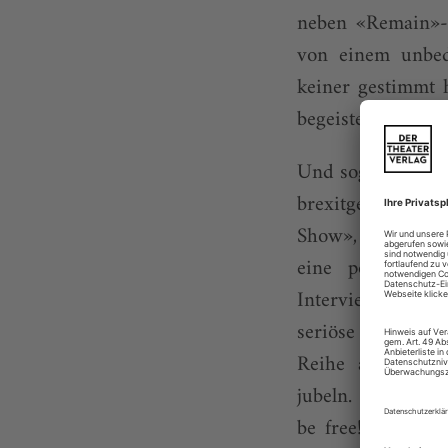
neben «Remain»-P
von einem unbed
keiner gestimmt h
begeistert beklats
Und sogar bei de
brexitgeneigten 
Show», habe die 
eine positive 
Interviewgast e
seriöse Nachrich
Reihe ausschlie
jubeln. So trompe
be free!» Das wu