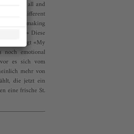
 size fits all and
istories, different
 «I want us making
ght or bent.» Diese
rt, so bringt «My
ch noch emotional
bevor es sich vom
heinlich mehr von
lt, die jetzt ein
n eine frische St.