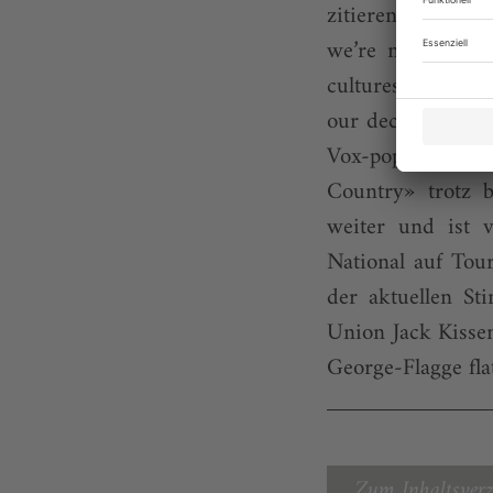
zitieren sie Niam
we’re not one size
cultures, differe
our decisions for 
Vox-pop-Blasen h
Coun­try» trotz 
weiter und ist v
National auf Tou
der aktuellen St
Union Jack Kissen
George-Flagge fla
Zum Inhaltsverz