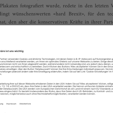
lakaten fotografiert wurde, redete in den letzten 
ingt wünschenswerten «hard Brexit», für den tech
at, den aber die konservativen Kräfte in ihrer Par
chen.
r eigentlich schwer auf Balance bedachten BBC hört 
«keep calm and carry on»-Unterton. Die Chefetag
Parole ausgegeben, dass nun, wo Artikel 50 auf den 
Haltung dazu erwartet werde. Mal legt eine Mo
in «Machen wir also das Beste draus» in den Mund
tensendung am Tag, an dem der Austrittsbrief über
ßlich Brexit-glücklicher Menschen ihre Begeister
tete ein Waliser Bauer «I’m happy to trade with Eur
rde an undifferenzierter Abneigung einen Tag spä