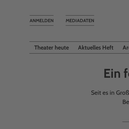
Toggle
ANMELDEN
MEDIADATEN
navigation
Theater heute
Aktuelles Heft
Ar
Ein 
Seit es in Gro
Be