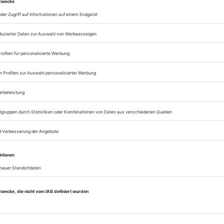
ier Christopher Chope, der den Brexit-Minister Da
ight honourable friend for making it clear that tw
rliament will indeed have the power to amend, repe
legislation?» Dieser Mann ist also auch mit 69 n
 National Theatre
 feiner nationalistischer Nebel über das alles ande
gen scheint, versucht das National Theatre, dem Ph
ukommen. Intendant Rufus Norris und Autorin Caro
y» aus Interviews mit Menschen aus allen Lan
rexit-Meinungen und -Gefühlen zusammengestellt. 
 aussparen, ist aber auch hier der Tenor vor allem