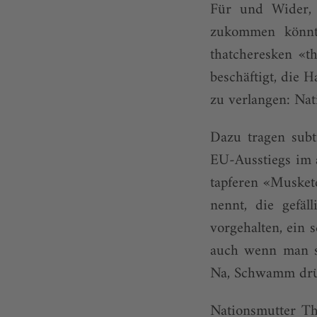
Für und Wider, 
zukommen könnte
thatcheresken «t
beschäftigt, die 
zu verlangen: Nat
Dazu tragen subt
EU-Ausstiegs im 
tapferen «Musket
nennt, die gefä
vorgehalten, ein 
auch wenn man si
Na, Schwamm drü
Nationsmutter Th