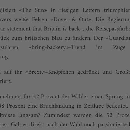
iziert «The Sun» in riesigen Lettern triumphie
overs weiße Felsen «Dover & Out». Die Regierun
lear statement that Britain is back», die Reisepassfar
ück zum britischen Blau zu ändern. Der «Guardia
insula­ren «bring-backery»-Trend im Zug
ung.
 auf ihr «Brexit»-Knöpfchen gedrückt und Großb
tiert.
nnehmen, für 52 Prozent der Wähler einen Sprung in 
8 Prozent eine Bruchlandung in Zeitlupe bedeutet.
ältnisse langsam? Zumindest werden die 52 Prozen
iser. Gab es direkt nach der Wahl noch passionierte