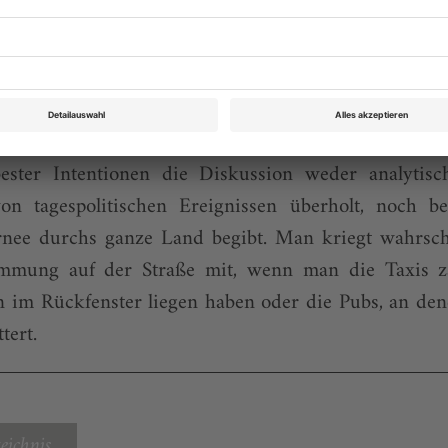
h aus Nordirland mit «The EU doesn’t work. It’s one
 fits all, we’re different countries with different h
nt ... personalities», oder Eddie aus dem Südwesten:
our country. I don’t give a shit if my banana’s strai
at man in Variationen alle irgendwie schon mal gehö
bester Intentionen die Diskussion weder analytis
on tagespolitischen Ereignissen überholt, noch 
rnee durchs ganze Land begibt. Man kriegt wahrsc
immung auf der Straße mit, wenn man die Taxis zäh
 im Rückfenster liegen haben oder die Pubs, an dene
ttert.
eichnis