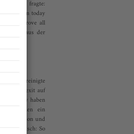
vid Davis fragte:
o years from today
al or improve all
och nicht aus der
re als vereinigte
änomen Brexit auf
l Ann Duffy haben
desregionen ein
Da sie London und
 EU-skeptisch: So