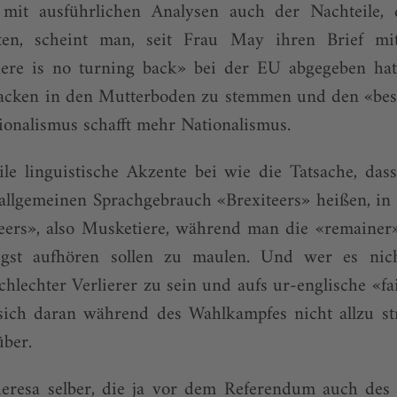
mit ausführlichen Analysen auch der Nachteile, d
n, scheint man, seit Frau May ihren Brief mit
here is no turning back» bei der EU abge­geben hat
Hacken in den Mutterboden zu stemmen und den «best
ionalismus schafft mehr Nationalismus.
ile linguistische Akzente bei wie die Tatsache, das
allge­meinen Sprachgebrauch «Brexiteers» heißen, in
eers», also Musketiere, während man die «remaine
lligst aufhören sollen zu maulen. Und wer es nic
schlechter Verlierer zu sein und aufs ur-englische «fa
ch daran während des Wahlkampfes nicht allzu str
ber.
eresa selber, die ja vor dem Referendum auch des 