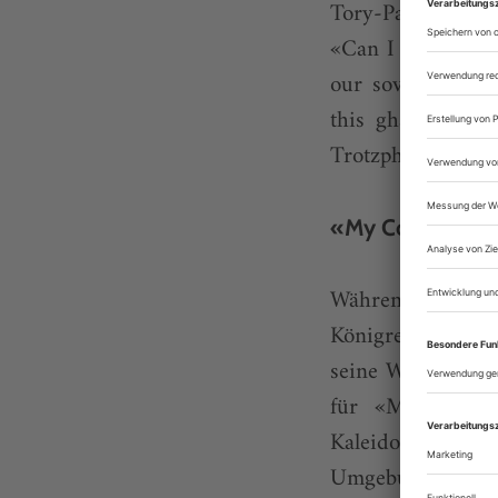
Tory-Parlamentar
«Can I thank my r
our sovereign pa
this ghastly EU 
Trotzphase raus.
«My Country» im
Während sich ein
Königreich zu le
seine Weise beiz
für «My Countr
Kaleidoskop an B
Umgebung bewusst