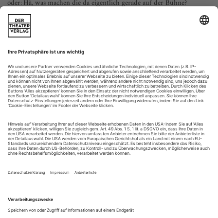
oder: Hä, was machen die da eigentlich gerade auf der Bühne?
Als ich für mein Studium von Salzburg Land nach Hamburg
zog, hatte mein Kulturschock Ausmaße einer
schwindelerregenden Identitätskrise, die mich in eine
depressive Dauerverwirrung stürzte. Den einen kulturellen
Unterschied, den das 18-jährige Bauernmädchen, das ich war,
aber sehr klar sehen und sofort freudig wertschätzen konnte,
war die Qualität der...
Demokratisierte Genies
Ein Netzwerk aus Begegnungen und Beeinflussungen ermöglicht
inspirierte Kunst
Der Begriff des Künstlergenies, des einzigartigen Kunst-
Künstlers, ist für uns (Knut Klaßen und mich) wenig
glaubhaft, oft hat das «Genie» einfach nur seine
Mitarbeiter*innen und Referenzen unsichtbar gemacht. Oder
es sind die Medien und das Publikum, die lieber einen oder
zwei Namen haben wollen als gleich fünf oder zehn, wie bei