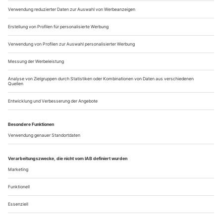
einer Band, wo fast immer die/der...
Liebe auf den zweiten Blick
Matthias Lilienthal macht die Münchner Kammerspiele zu einem
weltoffenen Spiel- und Denkraum – mit und auch mal ohne
Schauspieler. Ein Beschreibungsversuch im Gespräch mit Matthias
Lilienthal
Ein heißer Samstag Anfang Juli, die Stadt summt von
Touristen, es ist Filmfest, Tollwood auf dem Olympiagelände
und bestes Badewetter für die Isar oder den Starnberger See.
Eigentlich kein Tag, um sich freiwillig zehn Stunden Antiken-
Binge-Watching im Theater anzutun. Trotzdem ist in der
Kammer 1 mittags um 13 Uhr kaum ein Platz frei geblieben.
Gespielt wird...
Über uns
Kontakt
Kritikerumfrage
Newsletter
Mediadaten
Datenschutz
Impressum
AGB