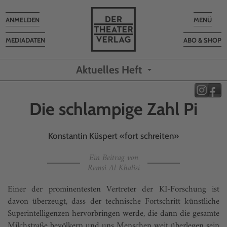
Toggle
Toggle
ANMELDEN
MENÜ
navigation
navigatio
MEDIADATEN
ABO & SHOP
Aktuelles Heft
Die schlampige Zahl Pi
Konstantin Küspert «fort schreiten»
Ein Beitrag von
Remsi Al Khalisi
Einer der prominentesten Vertreter der KI-Forschung ist
davon überzeugt, dass der technische Fortschritt künstliche
Superintelligenzen hervorbringen werde, die dann die gesamte
Milchstraße bevölkern und uns Menschen weit überlegen sein