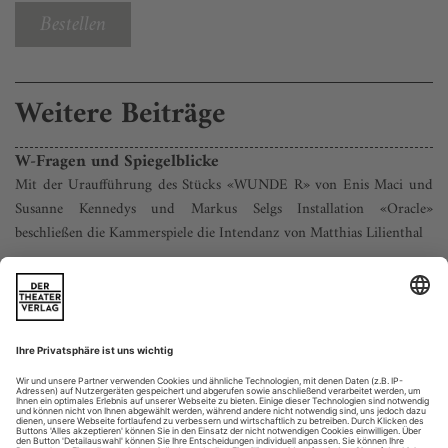
Bestellen
Weitere Beiträge
W-Fragen und Spiegelblicke
Mit der Uraufführung des Stücks «WUNDE R» von Enis Maci und
Susanne Kennedys und Markus Selgs Installation «Oracle»
beschließen die Kammerspiele die Intendanz von Matthias Lilienthal
Kurz vor Spielzeitende geht doch noch mal was – und die
Münchner Kammerspiele, die im rasanten Schlussspurt von
Matthias Lilienthals zunehmend erfolgreicher Intendanz vom
Virus so abrupt ausgebremst worden waren, sind schon am
ersten Tag nach der Corona-Zwangspause gleich mit zwei
pandemietauglichen Premieren am Start, deren Probenbeginn
noch vor der Krise lag und...