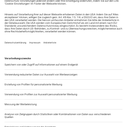
Internet-Theater: Im Bett mit Gob Squad
Auch die Live-Art-Veteranen Gob Squad haben sich aufs Spiel mit
dem Internet eingelassen, allerdings zu eigenen Bedin­gungen: «Show
Me A Good Time» am Berliner HAU
Zynisch. Vor etwas über einem Jahr verabschiedeten sich Gob
Squad mit «I Love You, Goodbye (The digital detox edition)»
symbolisch vom Internet, ließen das Publikum im
Düsseldorfer FFT eine Nacht lang spüren, wie es ist, auf
ständige Erreichbarkeit zu verzichten, auf Internet, Handy
und Apps. Erkenntnis: Es ist durchaus eine Her­ausforderung,
Gemeinschaft auf...
Erzählen jenseits von Zuschreibungen
Olivia Wenzels «1000 Serpentinen Angst» ermöglicht eine wirkliche
Begegnung
«IST DEIN HERUNFTSLAND SICHER?
Nach welche Kriterien?»