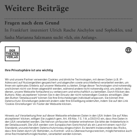
Weitere Beiträge
Fragen nach dem Grund
In Frankfurt inszeniert Ulrich Rasche Aischylos und Sophokles, und
Sasha Marianna Salzmann sucht «Ich, ein Anfang».
Was bewegt Zuschauer, die sich für Aufführungen wie
«Sieben gegen Theben/Antigone» in Frankfurts Bockenheimer
Depot, inszeniert von Ulrich Rasche, begeistern? Nach
sorgfältiger Recherche im Publikum und ernsthafter
Gewissensprüfung des Autors ist die Antwort folgende: Es ist
zunächst die offensichtliche for­male Geschlossenheit und
Strenge der...
Stuttgart: Familientanker außer Kurs
Eugene O’Neill «Eines langen Tages Reise in die Nacht»
Sie ist wie ein sinkendes Schiff, diese Familie Tyrone. Ein
Ozeandampfer, ehemals pracht- und hoffnungsvoll, der nun