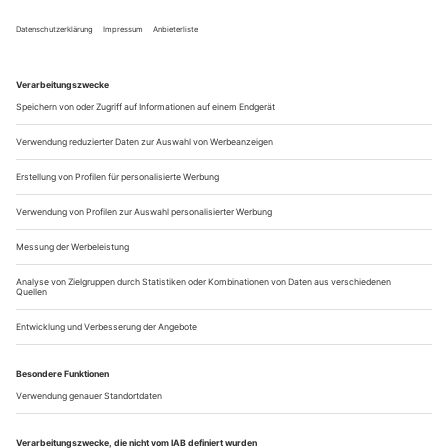
mit Schlagseite im Wasser hängt. Vater James ein
abgehalfterter Tourneeschauspieler, Sohn Jamie im Dauersuff,
Mutter Mary an der Nadel und das längst erwachsene
Nesthäkchen Edmund mit unheilvollem Bluthusten.
Bühnenbreit und meterhoch haben Armin...
Der unheimliche Kern des Ganzen
Der Grazer Schriftsteller Clemens Setz ist mit dickleibigen Romanen
bekannt geworden und hat jetzt sein erstes Theaterstück, «Vereinte
Nationen», geschrieben. Ein Gespräch übers Erzählen, das Böse und
Tolstois tollste Schreibformel.
Herzlichen Glückwunsch, Ihr erstes
Eva Behrendt
Theaterstück «Vereinte Nationen» ist gleich zu den
Mülheimer Stücken eingeladen geworden!
Danke, das freut mich sehr. Das hätte ich gar
Clemens Setz
nicht erwar­tet, mein Stück ist ja, von den benutzten
Technologien mal abgesehen, eher zeitlos.
Wirklich? «Vereinte Nationen» erzählt davon, wie ein
EB