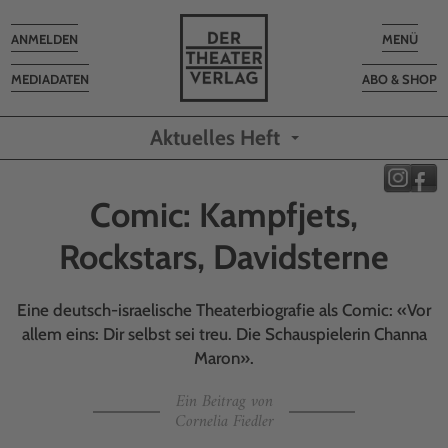
Toggle
Toggle
ANMELDEN
MENÜ
navigation
navigatio
MEDIADATEN
ABO & SHOP
Aktuelles Heft
Comic: Kampfjets,
Rockstars, Davidsterne
Eine deutsch-israelische Theaterbiografie als Comic: «Vor
allem eins: Dir selbst sei treu. Die Schauspielerin Channa
Maron».
Ein Beitrag von
Cornelia Fiedler