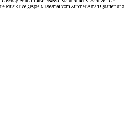
 Tonschöpfer und Tausendsassa. Sie wird bei Spoerli von der
die Musik live gespielt. Diesmal vom Zürcher Amati Quartett und