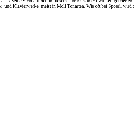
as ist seine Sicht auf den in diesem Jahr bis zum Abwinken gefeierten
 und Klavierwerke, meist in Moll-Tonarten. Wie oft bei Spoerli wird 
o