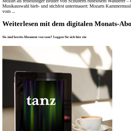
Mozart als reiselustiger Bruder von Schuberts ruhelosem Wanderer – d
Musikauswahl hieb- und stichfest untermauert: Mozarts Kammermusik-
vom ...
Weiterlesen mit dem digitalen Monats-Ab
Sie sind bereits Abonnent von tanz? Loggen Sie sich
hier
ein