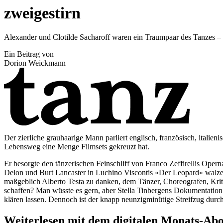
zweigestirn
Alexander und Clotilde Sacharoff waren ein Traumpaar des Tanzes – u
Ein Beitrag von
Dorion Weickmann
Der zierliche grauhaarige Mann parliert englisch, französisch, itali
Lebensweg eine Menge Filmsets gekreuzt hat.
Er besorgte den tänzerischen Feinschliff von Franco Zeffirellis Oper
Delon und Burt Lancaster in Luchino Viscontis «Der Leopard» walzend
maßgeblich Alberto Testa zu danken, dem Tänzer, Choreografen, Krit
schaffen? Man wüsste es gern, aber Stella Tinbergens Dokumentation «
klären lassen. Dennoch ist der knapp neunzigminütige Streifzug durch
Weiterlesen mit dem digitalen Monats-Ab