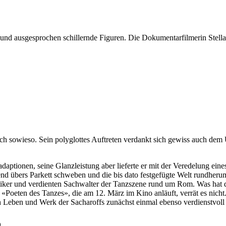
nd ausgesprochen schillernde Figuren. Die Dokumentarfilmerin Stella T
enisch sowieso. Sein polyglottes Auftreten verdankt sich gewiss auch d
nadaptionen, seine Glanzleistung aber lieferte er mit der Veredelung e
 übers Parkett schweben und die bis dato festgefügte Welt rundherum i
iker und verdienten Sachwalter der Tanzszene rund um Rom. Was hat d
Poeten des Tanzes», die am 12. März im Kino anläuft, verrät es nicht.
 Leben und Werk der Sacharoffs zunächst einmal ebenso verdienstvoll w
o