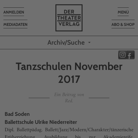
Toggle
Toggle
ANMELDEN
MENÜ
navigation
navigatio
MEDIADATEN
ABO & SHOP
Archiv/Suche
Tanzschulen November
2017
Ein Beitrag von
Red.
Bad Soden
Ballettschule Ulrike Niederreiter
Dipl. Ballettpädag. Ballett/Jazz/Modern/Charakter/tänzerische
Früherziehung. Ausbildung bis zur Akademiereife.