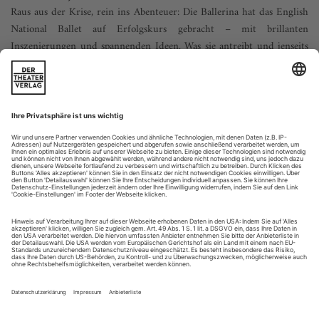
Raus aus der Krise, rein ins Abenteuer: Die Ballerina hat das English
National Ballet auf Erfolgskurs gebracht – mit brillanten
Inszenierungen und spannenden Ideen. Was sie antreibt und jenseits
der Kunst sonst so umtreibt, erzählt sie Dorion Weickmann
Zwei Jahre lang fiebert man dieser Audienz entgegen. Wird
immer wieder vertröstet, «sorry, but ...». Die nächste Premiere,
die nächste Tour, die nächste Auszeichnung – die Dame ist
fast immer «unavailable», da in Personalunion:
Vollblutballerina, Vollblutdirektorin, «leading lady of ballet».
So jedenfalls heißt es in der englischen Presse, bei den
britischen...
Newcomer, Personalien, Short cuts November 2017
Newcomer: Romain Thibaud-Rose
Beim Hochschul-Tanzabend in Frankfurt am Main fiel 2010
ein Student mit einem eigenen Solo auf, weil er sprach, und