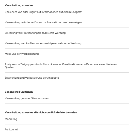
das mit guter Stimme. Romain Thibaud-Rose erzählte von der
Landschaft seiner Kindheit, durch die er sich nun mit langen
Beinen und ruhig rotierenden Armen bewegte. Das schabte
am Tanz, suchte ihn noch. Vielleicht kein...
Debut
Carlos Acosta ist mit einer eigenen Truppe zurück auf der Bühne. Sie
zeigt ihr allererstes Programm als getanzte Visitenkarte
Vorhang auf und: huch! So hüllenlos. Ein Hüfttuch für die
‹private parts›, das sich hinten zum String verdünnt –
weniger Klamotte geht nicht. Kaum also hat der «Debut»-
Abend begonnen, da wird einem auch schon ein prachtvolles
Männer-Gesäß präsentiert. Das ist mal ein Auftakt für eine
Kompanie! Acosta Danza aus Kuba: So heißt die neueste
Preziose der internationalen...