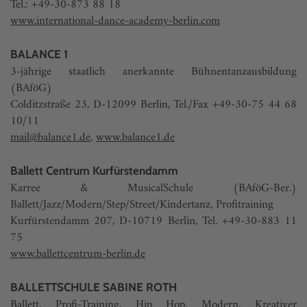
Tel.: +49-30-873 88 18
www.international-dance-academy-berlin.com
BALANCE 1
3-jährige staatlich anerkannte Bühnentanzausbildung
(BAföG)
Colditzstraße 23, D-12099 Berlin, Tel./Fax +49-30-75 44 68
10/11
mail@balance1.de
,
www.balance1.de
Ballett Centrum Kurfürstendamm
Karree & MusicalSchule (BAföG-Ber.)
Ballett/Jazz/Modern/Step/Street/Kindertanz, Profitraining
Kurfürstendamm 207, D-10719 Berlin, Tel. +49-30-883 11
75
www.ballettcentrum-berlin.de
BALLETTSCHULE SABINE ROTH
Ballett, Profi-Training, Hip Hop, Modern, Kreativer