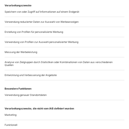
d’encre», Blut aus Tinte, aber wurde in Basel uraufgeführt
als...
Michael Flatley
He is the most successful dancer in the world today, and probably
seen by far more people than you would ever dream of. And, yes, he is
certainly better paid. But Celtic Tiger may be Michael Flatley’s last
hurrah Says Andrew Princz
For all of you who don’t relish the hype and hoopla of a new
show from the Irish dance bonanza-king, Michael Flatley:
brace yourselves. The Lord of the Dance and his well-
bosomed patriotic tap-dancing chicks are back, and they are
taking the stage by storm.
Perhaps his crass style might not please you, but hold your
jeers, because whether you like it or not the...