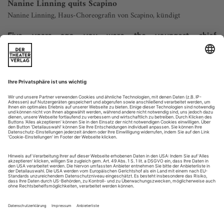
Nanine Linning quits Scapino
Nanine Linning, Haus-Choreografin von Scapino, kündigt
Five years ago you were the youngest chief
choreographer of any company in the Netherlands. Why
do you quit your engagement with Scapino next
After finishing school I started immediately
March?
working for Scapino Ballet: an opportunity to create work for
big scale venues, with a large ensemble of highly skilled
dancers and many possibilities to work with...
Unlohn der Angst
Philippe Saire: «Sang d’encre» in Basel
Die Westschweizer Tanzszene ist ohne Philippe Saire nicht
vorstellbar. 1995 bezog seine Kompanie das Théâtre Sévelin
36 in Lausanne: Es wurde zum Tanzzentrum der Romandie
schlechthin. Hier veranstaltet er Festivals und bringt fast jedes
Jahr eine eigene Kreation heraus. Sein neues Stück «Sang