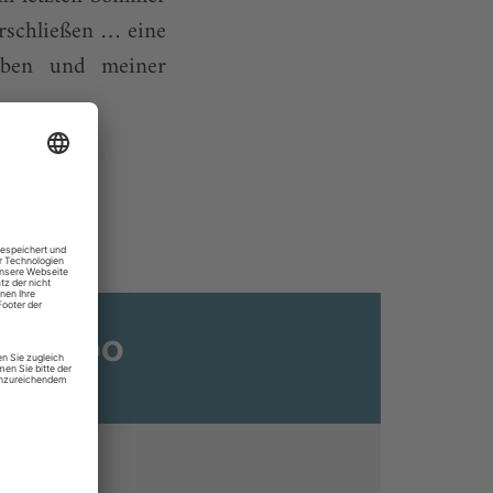
erschließen … eine
eben und meiner
ats-Abo
n
ine lesen