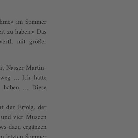
fnahme» im Sommer
it zu haben.» Das
werth mit großer
it Nasser Martin-
 weg … Ich hatte
u haben … Diese
t der Erfolg, der
t und vier Museen
ews dazu ergänzen
im letzten Sommer