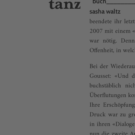
buch_______
sasha waltz
beendete ihr let
2007 mit einem «
war nötig. Denn
Offenheit, in wel
Bei der Wiederau
Gousset: «Und d
buchstäblich n
Überflutungen kon
Ihre Erschöpfung
Druck war zu gro
in ihren «Dialog
nun die zweite A