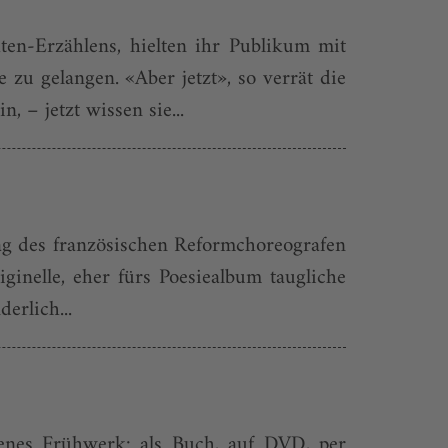
en-Erzählens, hielten ihr Publikum mit
zu gelangen. «Aber jetzt», so verrät die
 – jetzt wissen sie...
tag des französischen Reformchoreografen
inelle, eher fürs Poesiealbum taugliche
erlich...
denes Frühwerk: als Buch, auf DVD, per