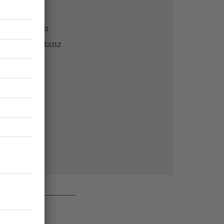
 Endgeräten
rchiv von tanz
 des Abos