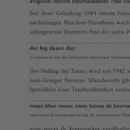
avignon: forced entertainment «the c
Seit ihrer Gründung 1984 rätseln Forc
nächtelangen Märchen-Marathons wach und
selbstgewisse Dozenten-Pose der sechs Pe
der big dance day
in London ist nur der Höhepunkt eines neuen Tanzbooms 
Der Welttag des Tanzes wird seit 1982 j
Jean-Georges Noverre. Mancherorts gibt
Sprüchlein einer Tanzberühmtheit verlese
rosas über rosas: anne teresa de keer
anne teresa de keersmaeker bringt ihr multimediales Wer
anne teresa de keersmaeker veröffentl