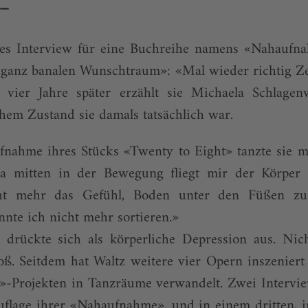
__
ztes Interview für eine Buchreihe namens «Nahau
ganz banalen Wunschtraum»: «Mal wieder richtig Ze
 vier Jahre später erzählt sie Michaela Schlagen
chem Zustand sie damals tatsächlich war.
fnahme ihres Stücks «Twenty to Eight» tanzte sie m
a mitten in der Bewegung fliegt mir der Körper
icht mehr das Gefühl, Boden unter den Füßen z
nte ich nicht mehr sortieren.»
 drückte sich als körperliche Depression aus. Nich
ß. Seitdem hat Waltz weitere vier Opern inszenier
e»-Projekten in Tanzräume verwandelt. Zwei Intervi
uflage ihrer «Nahaufnahme», und in einem dritten, 