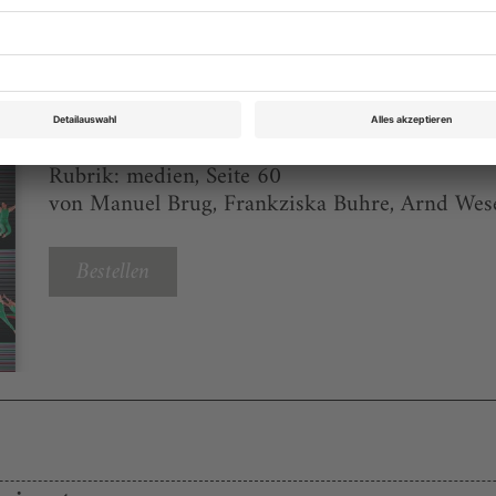
eichnis
Tanz Juli 2012
Rubrik: medien, Seite 60
von Manuel Brug, Frankziska Buhre, Arnd We
Bestellen