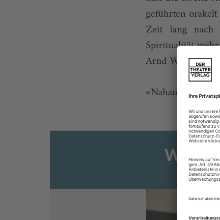
geführten orakelt
Zeit lang nach
Spiritualität meh
Arnd Wesemann
«Nahaufnahme ...
Weiter