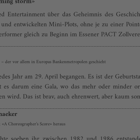
oming storm»
ed Entertainment über das Geheimnis des Geschicht
 entwickelten Mini-Plots, ohne je zu einer Pointe 
rformer gleich zu Beginn im Essener PACT Zollverein,
– der vor allem in Europas Bankenmetropolen geschieht
edes Jahr am 29. April begangen. Es ist der Geburts
 es darum eine Gala, wo das mehr oder minder orig
n wird. Das ist brav, auch ehrenwert, aber kaum sond
smaeker
k «A Choreographer's Score» heraus
ichte soeben ihr zwischen 1982 und 1986 entstan