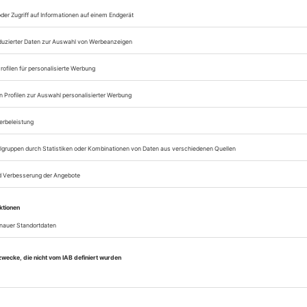
Zugang zum ePaper
Lesegenuss auf allen
Zugang zum Onlinea
Sie können alle Vorteile
sofort nutzen
Digital-Abo testen