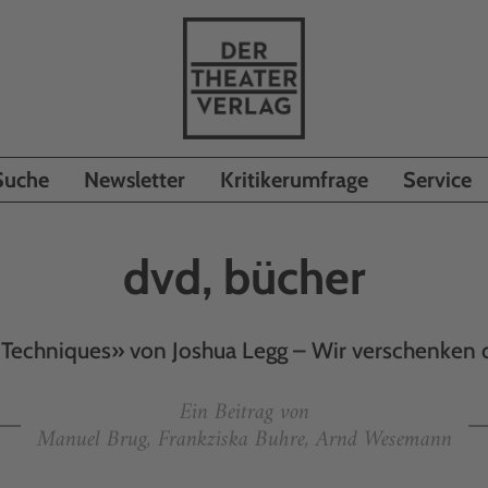
Suche
Newsletter
Kritikerumfrage
Service
dvd, bücher
echniques» von Joshua Legg – Wir verschenken d
Ein Beitrag von
Manuel Brug, Frankziska Buhre, Arnd Wesemann