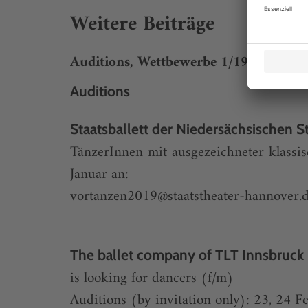
Weitere Beiträge
Auditions, Wettbewerbe 1/19
Auditions
Staatsballett der Niedersächsischen 
TänzerInnen mit ausgezeichneter klassi
Januar an:
vortanzen2019@staatstheater-hannover.
The ballet company of TLT Innsbruc
is looking for dancers (f/m)
Auditions (by invitation only): 23, 24 