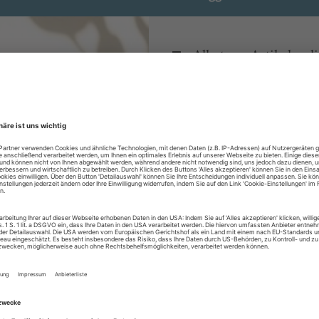
Alle tanz-Artikel onl
Zugang zum ePaper
Lesegenuss auf allen
Zugang zum Onlinea
Sie können alle Vorteile
sofort nutzen
Digital-Abo testen