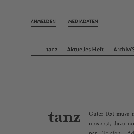
Toggle
ANMELDEN
MEDIADATEN
navigation
tanz
Aktuelles Heft
Archiv/
Guter Rat muss n
umsonst, dazu no
per Telefon. A