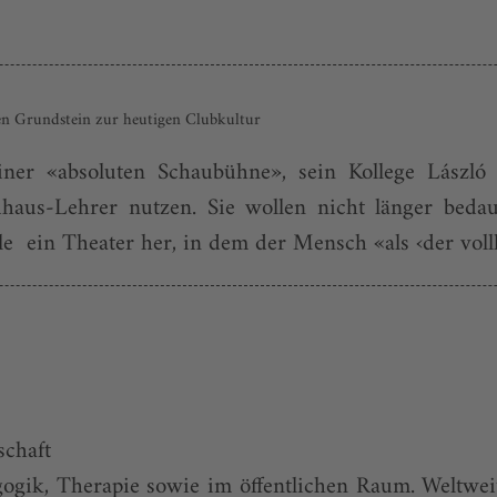
den Grundstein zur heutigen Clubkultur
ner «absoluten Schaubühne», sein Kollege Lászl
Bauhaus-Lehrer nutzen. Sie wollen nicht länger bed
le ein Theater her, in dem der Mensch «als ‹der vo
schaft
gik, Therapie sowie im öffentlichen Raum. Weltweit