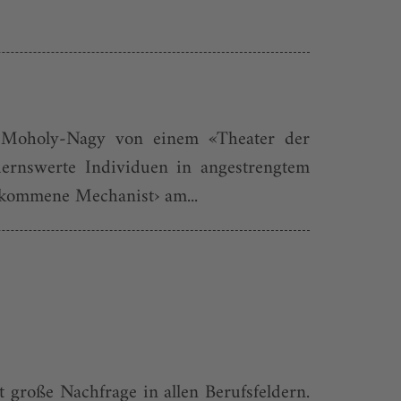
ó Moholy-Nagy von einem «Theater der
auernswerte Individuen in angestrengtem
llkommene Mechanist› am...
 große Nachfrage in allen Berufsfeldern.