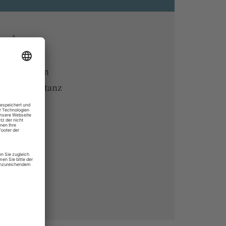
ine lesen
 Endgeräten
rchiv von tanz
 des Abos