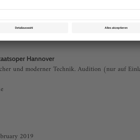
Staatsoper Hannover
scher und moderner Technik. Audition (nur auf Einla
de
k
February 2019