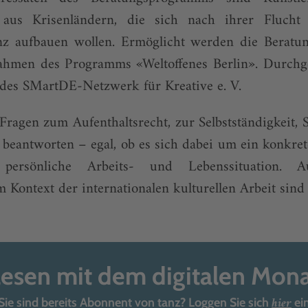
e aus Krisenländern, die sich nach ihrer Flucht 
enz aufbauen wollen. Ermöglicht werden die Beratu
hmen des Programms «Weltoffenes Berlin». Durchg
 des SMartDE-Netzwerk für Kreative e. V.
Fragen zum Aufenthaltsrecht, zur Selbstständigkeit, 
beantworten – egal, ob es sich dabei um ein konkret
rsönliche Arbeits- und Lebenssituation. Au
m Kontext der internationalen kulturellen Arbeit sind
lesen mit dem digitalen Mon
hier
Sie sind bereits Abonnent von tanz? Loggen Sie sich
ei