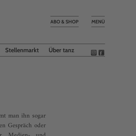
Toggle
ABO & SHOP
MENÜ
navigation
Stellenmarkt
Über tanz
mmt man ihn sogar
ten Gespräch oder
er, Medien- und