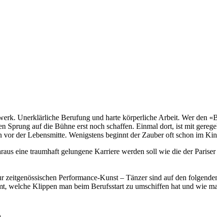
erk. Unerklärliche Berufung und harte körperliche Arbeit. Wer den «Ber
n Sprung auf die Bühne erst noch schaffen. Einmal dort, ist mit gereg
h vor der Lebensmitte. Wenigstens beginnt der Zauber oft schon im Kind
aus eine traumhaft gelungene Karriere werden soll wie die der Parise
zur zeitgenössischen Performance-Kunst – Tänzer sind auf den folgenden
, welche Klippen man beim Berufsstart zu umschiffen hat und wie man n
o