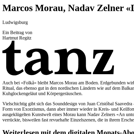
Marcos Morau, Nadav Zelner «L
Ludwigsburg
Ein Beitrag von
Hartmut Regitz
Auch bei «Folkå» bleibt Marcos Morau am Boden. Erdgebunden wirkt d
Ritual, das ebenso gut in den nordischen Ländern wie auf dem Balkan
Kuhglockengeläut und Körpergeräuschen.
Vielschichtig gibt sich das Sounddesign von Juan Cristóbal Saavedra –
Form von Exorzismus, dann aber immer wieder in Kreis- und Keilform
ausgeklügelten Kunstwelt eines Morau kann Nadav Zelners «An untold 
verrückte, bisweilen fast revuehafte Einzelszenen, die in ihrem Ersch
Weiterlesen mit dem digitalen Monats-Ab