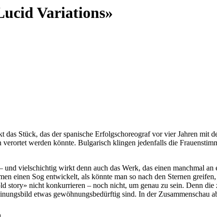
ucid Variations»
as Stück, das der spanische Erfolgschoreograf vor vier Jahren mit d
 verortet werden könnte. Bulgarisch klingen jedenfalls die Frauensti
 und vielschichtig wirkt denn auch das Werk, das einen manchmal an ein
en einen Sog entwickelt, als könnte man so nach den Sternen greifen,
story» nicht konkurrieren – noch nicht, um genau zu sein. Denn die z
einungsbild etwas gewöhnungsbedürftig sind. In der Zusammenschau aber 
o