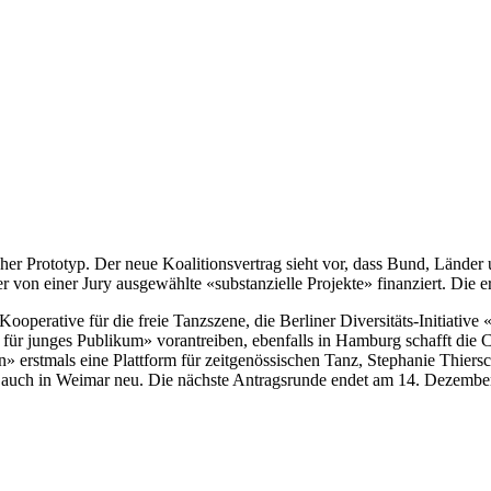
ischer Prototyp. Der neue Koalitionsvertrag sieht vor, dass Bund, Lä
 von einer Jury ausgewählte «substanzielle Projekte» finanziert. Die e
ooperative für die freie Tanzszene, die Berliner Diversitäts-Initiati
r junges Publikum» vorantreiben, ebenfalls in Hamburg schafft die C
n» erstmals eine Plattform für zeitgenössischen Tanz, Stephanie Thie
r auch in Weimar neu. Die nächste Antragsrunde endet am 14. Dezembe