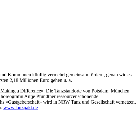
nder und Kommunen künftig vermehrt gemeinsam fördern, genau wie es
rsten 2,18 Millionen Euro gehen u. a.
ve «Making a Difference». Die Tanzstandorte von Potsdam, München,
horeografin Antje Pfundtner ressourcenschonende
rschs «Gastgeberschaft» wird in NRW Tanz und Gesellschaft vernetzen,
r.
www.tanzpakt.de