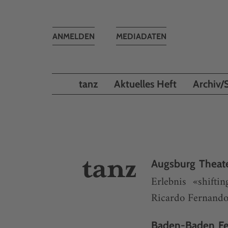
Toggle
ANMELDEN
MEDIADATEN
navigation
tanz
Aktuelles Heft
Archiv/
Augsburg Theat
Erlebnis «shifti
Ricardo Fernand
Baden-Baden Fe