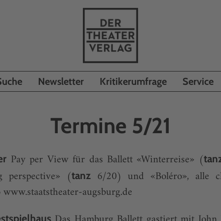
Suche
Newsletter
Kritikerumfrage
Service
Termine 5/21
Pay per View für das Ballett «Winterreise» (
er
tan
ng perspective» (
6/20) und «Boléro», alle ch
tanz
o
www.staatstheater-augsburg.de
Das Hamburg Ballett gastiert mit John 
stspielhaus