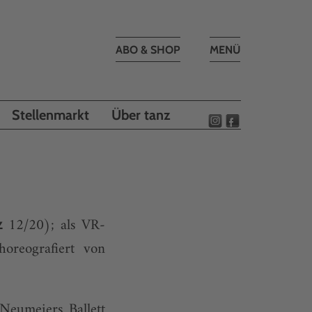
Toggle
ABO & SHOP
MENÜ
navigation
Stellenmarkt
Über tanz
12/20); als VR-
z
oreografiert von
Neumeiers Ballett