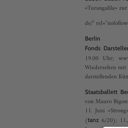
«Turangalîla» zu
de/" rel="nofollo
Berlin
Fonds Darstell
19.00 Uhr;
www
Wiedersehen mit 
darstellenden Kü
Staatsballett Be
von Mauro Bigonz
11. Juni «Stron
(
6/20); 11.
tanz