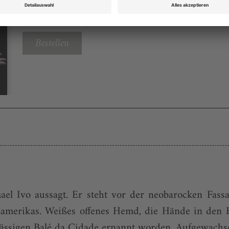
Rubrik: Kalender, Seite 30
von
Bestellen
mael Ivo aussagt. Er steht vor der neobarocken Fas
amerikas. Weißes offenes Hemd, die Hände in den H
sässigen Balé da Cidade ernannt worden. Aufgewachse