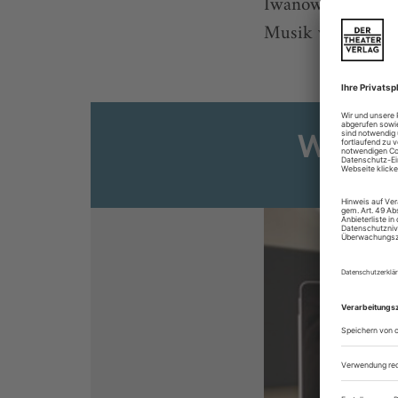
Iwanow und Petip
Musik von Jethro 
Weiter