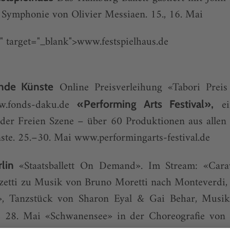
r Symphonie von Olivier Messiaen. 15., 16. Mai
w" target="_blank">www.festspielhaus.de
Online Preisverleihung «Tabori Preis
ende Künste
.fonds-daku.de
ein
«Performing Arts Festival»,
der Freien Szene – über 60 Produktionen aus allen 
nste. 25.–30. Mai
www.performingarts-festival.de
«Staatsballett On Demand». Im Stream: «Carav
rlin
etti zu Musik von Bruno Moretti nach Monteverdi, 2
g», Tanzstück von Sharon Eyal & Gai Behar, Musik
, 28. Mai «Schwanensee» in der Choreografie von 