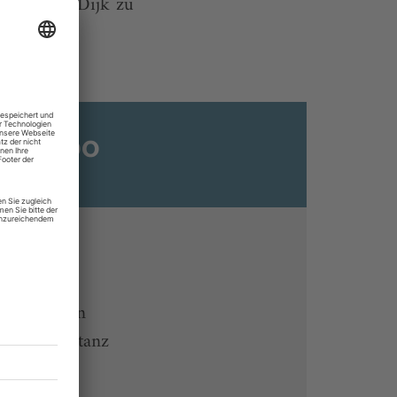
Anouk van Dijk zu
ats-Abo
n
ine lesen
 Endgeräten
rchiv von tanz
 des Abos