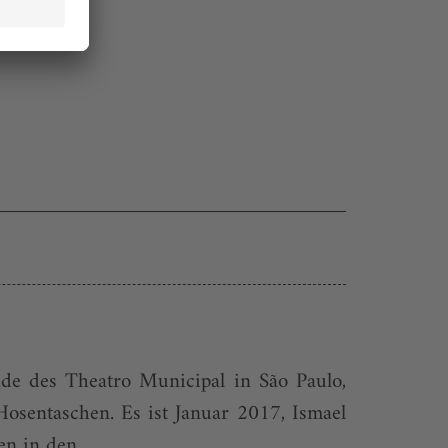
sade des Theatro Municipal in São Paulo,
osentaschen. Es ist Januar 2017, Ismael
n in den...