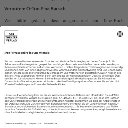
Verboten: O-Ton Pina Bausch
Wer hätte gedacht, dass ausgerechnet ein Tanz-Buch
womöglich Rechtsgeschichte schreibt. Wenn es bei dem Urteil
bleibt, das am Berliner Landgericht in Sachen «O-Ton Pina
Bausch» ergangen ist, steht mutmaßlich mehr auf dem Spiel
als die Frage, ob die Regisseurin und Choreografin Ruth
Berghaus darin richtig und angemessen wiedergegeben ist....
Ted Brandsen: Mehr Spektrum
Wie sieht der Tanz der Zukunft aus und wo findet er statt? 16
Statements
Immer noch entwickelt sich das klassische Ballett weiter und
entdeckt für sich neue Formen. Es ist die elaborierteste, die
gehobenste Tanzform schlechthin. Man sieht Tänzerinnen
und Tänzer, die Dinge bewerkstelligen, die sonst kein
normaler Erdenmensch hinbekommen würde, und nicht
selten blitzt ein göttlicher Funke auf. Aber beim klassischen