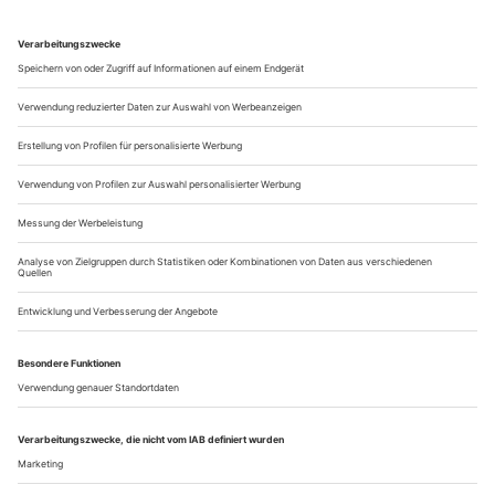
Ballett geht es nicht...
Tanzschulen August/September 2017
Bad Soden
Ballettschule Ulrike Niederreiter
Dipl. Ballettpädag. Ballett/Jazz/Modern/Charakter/tänzerische
Früherziehung. Ausbildung bis zur Akademiereife.
Ballettmärchen.
An der Trinkhalle 2B, D-65812 Bad Soden/Ts., Tel. +49-
6196-228 49
www.ballett-badsoden.de
Bamberg
Tanzwerkstatt
Stätte für Zeitgenössischen Tanz. Nürnberger Straße 108 k,
D-96050 Bamberg
Tel....