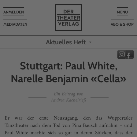
Toggle
Toggle
ANMELDEN
MENÜ
navigation
navigatio
MEDIADATEN
ABO & SHOP
Aktuelles Heft
Stuttgart: Paul White,
Narelle Benjamin «Cella»
Ein Beitrag von
Andrea Kachelrieß
Er war der erste Neuzugang, den das Wuppertaler
Tanztheater nach dem Tod von Pina Bausch aufnahm – und
Paul White machte sich so gut in deren Stücken, dass der