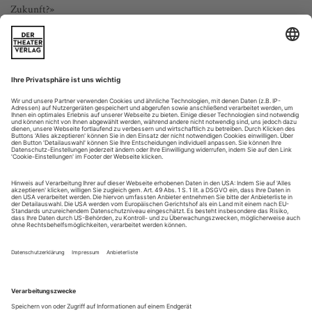
Zukunft?»
Ganz klar: Die zurückliegenden eineinhalb Jahre waren eine
enorme Herausforderung für die gesamte Kunstwelt. So vieles,
was wir bis dahin als selbstverständlich erachtet hatten, war
uns plötzlich nicht mehr zugänglich. Ich persönlich war
überwältigt von Gefühlen der Hilflosigkeit. Zugleich
eröffneten sich in jenen Monaten aber auch viele
Möglichkeiten, die es zu...
Katharina Nikelski
Wir haben Tanzkünstler und -künstlerinnen gefragt: «Was war
produktiv? Was nehmen Sie mit? Was erwarten Sie für die nähere
Zukunft?»
Die letzten eineinhalb Jahre waren definitiv eine
Achterbahnfahrt. Ich erinnere mich noch gut an die Zeit
Mitte März 2020, als wir mit Proben und Vorstellungen von
«Schwanensee» voll beschäftigt waren und bereits in ganz