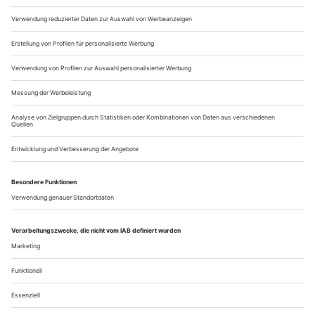
Europa eine Bühne nach der anderen ihre Türen
coronabedingt schließen musste.Wir waren definitiv eine der
letzten Kompanien, die in den totalen...
Shale Wagman
Wir haben Tanzkünstler und -künstlerinnen gefragt: «Was war
produktiv? Was nehmen Sie mit? Was erwarten Sie für die nähere
Zukunft?»
Ich bin vor Kurzem nach München gezogen und gewöhne
mich seither an mein neues Leben hier, an neue Menschen,
Chancen, und Erfahrungen – und das alles im Licht der
derzeitigen Umstände. Jeden Tag verbeuge ich mich in
Dankbarkeit vor dem hiesigen Opernhaus. Ich durfte hier
wunderbare Momente erleben, ein völlig neues Stück mit
Andrey Kaydanovskiy kreieren oder, ganz...
Über uns
Kontakt
Kritikerumfrage
Newsletter
Mediadaten
Datenschutz
Impressum
AGB