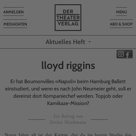
Toggle
Toggle
ANMELDEN
MENÜ
navigation
navigatio
MEDIADATEN
ABO & SHOP
Aktuelles Heft
lloyd riggins
Er hat Bournonvilles «Napoli» beim Hamburg Ballett
einstudiert, und wenn es nach John Neumeier geht, soll er
dereinst dort Kompaniechef werden. Topjob oder
Kamikaze-Mission?
Ein Beitrag von
Dorion Weickmann
Neun Jahre alt ist der Knirps, der da im leeren Studio des