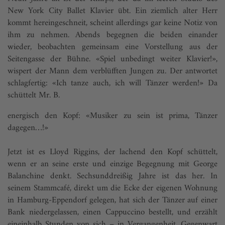
New York City Ballet Klavier übt. Ein ziemlich alter Herr
kommt hereingeschneit, scheint allerdings gar keine Notiz von
ihm zu nehmen. Abends begegnen die beiden einander
wieder, beobachten gemeinsam eine Vorstellung aus der
Seitengasse der Bühne. «Spiel unbedingt weiter Klavier!»,
wispert der Mann dem verblüfften Jungen zu. Der antwortet
schlagfertig: «Ich tanze auch, ich will Tänzer werden!» Da
schüttelt Mr. B.
energisch den Kopf: «Musiker zu sein ist prima, Tänzer
dagegen…!»
Jetzt ist es Lloyd Riggins, der lachend den Kopf schüttelt,
wenn er an seine erste und einzige Begegnung mit George
Balanchine denkt. Sechsunddreißig Jahre ist das her. In
seinem Stammcafé, direkt um die Ecke der eigenen Wohnung
in Hamburg-Eppendorf gelegen, hat sich der Tänzer auf einer
Bank niedergelassen, einen Cappuccino bestellt, und erzählt
eineinhalb Stunden von sich – in Vergangenheit, Gegenwart