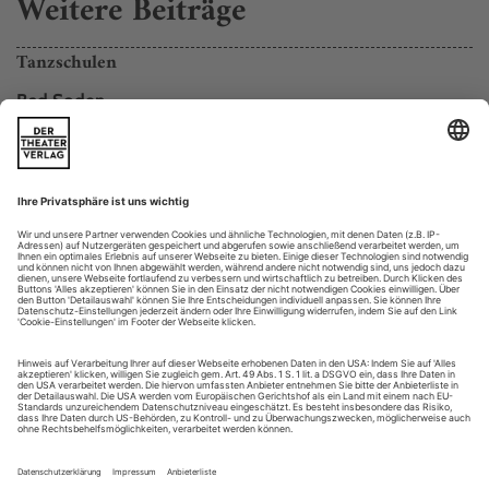
Weitere Beiträge
Tanzschulen
Bad Soden
Ballettschule Ulrike Niederreiter
Ballettschule Ulrike Niederreiter
Dipl. Ballettpädag. Ballett/Jazz/Modern/Charakter/tänzerische
Früherziehung. Ausbildung bis zur Akademiereife.
Ballettmärchen.
An der Trinkhalle 2B, D-65812 Bad Soden/Ts., Tel. +49-
6196-228 49 www.ballett-badsoden.de
Bamberg
Tanzwerkstatt
Stätte für Zeitgenössischen Tanz. Nürnberger Straße 108...
dvd: chopin dance project
lang lang: the chopin dance project auf DVD.