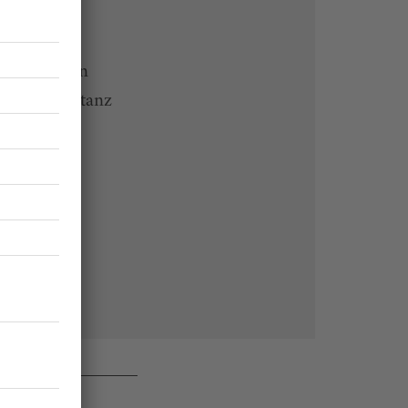
ine lesen
 Endgeräten
rchiv von tanz
 des Abos