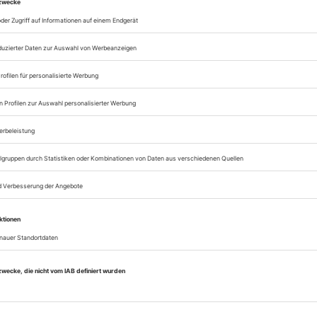
Alle tanz-Artikel onl
Zugang zum ePaper
Lesegenuss auf allen
Zugang zum Onlinea
Sie können alle Vorteile
sofort nutzen
Digital-Abo testen