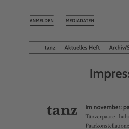
Toggle
ANMELDEN
MEDIADATEN
navigation
tanz
Aktuelles Heft
Archiv/
Impres
im november: pa
Tänzerpaare hab
Paarkonstellatio