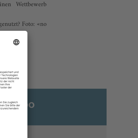
inen Wettbewerb
genutzt? Foto: «no
ats-Abo
n