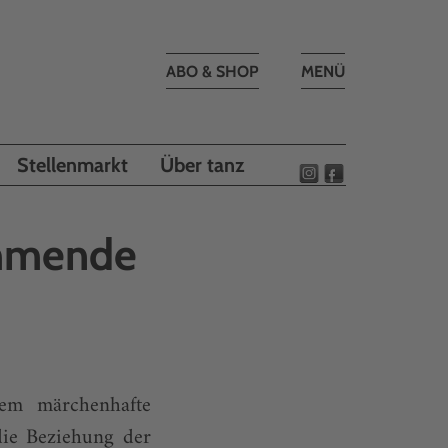
Toggle
ABO & SHOP
MENÜ
navigation
Stellenmarkt
Über tanz
ommende
dem märchenhafte
die Beziehung der