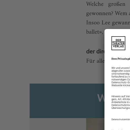
Welche großen 
gewonnen? Wem al
Insoo Lee gewann 
ballet», Ludwigsh
der direkte weg 
Für alle, die Arti
Weiter