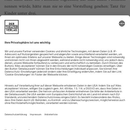
nennen würde, hätte man nie so eine Vorstellung gesehen: Tanz für
Kinder unter drei.
Das sind die Zuschauer von morgen. Sie wirken wie heute
geboren. Das Publikum sitzt auf Kissen, auf dem Schoß der
Mama oder liegt bäuchlings, den Kopf wie eine runde,
flaumige Antenne in die Höhe gereckt. Volle Aufmerksamkeit.
Für eine Nischenkunst? Nein, es ist die Einsteigerkunst
schlechthin. Die Erwachsenen vorn auf der Bühne lassen
allerlei passieren, ruhig...
mind is as in motion
Gill Clarke war nicht nur Tänzerin und Pädagogin, sondern auch
eine herausragende Denkerin. Ihre Schrift «Mind is as in Motion» ist
ein Dokument ihrer Erfahrungen, die sie an den Ergebnissen von
Neurowissenschaft und Philosophie überprüfte.
Die magische Kraft des Tanzes, die Grundlagen seiner
transformierenden Kraft in Worte zu fassen, das ist schwierig;