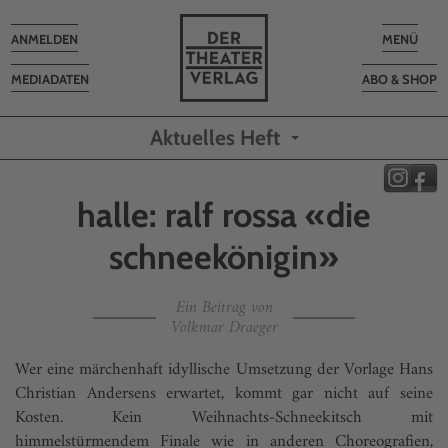
Toggle
Toggle
ANMELDEN
MENÜ
navigation
navigatio
MEDIADATEN
ABO & SHOP
Aktuelles Heft
halle: ralf rossa «die
schneekönigin»
Ein Beitrag von
Volkmar Draeger
Wer eine märchenhaft idyllische Umsetzung der Vorlage Hans
Christian Andersens erwartet, kommt gar nicht auf seine
Kosten. Kein Weihnachts-Schneekitsch mit
himmelstürmendem Finale wie in anderen Choreografien,