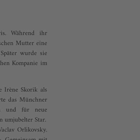
ris. Während ihr
ischen Mutter eine
 Später wurde sie
schen Kompanie im
Irène Skorik als
terte das Münchner
on und für neue
n umjubelter Star.
aclav Orlikovsky.
z». Gemeinsam mit