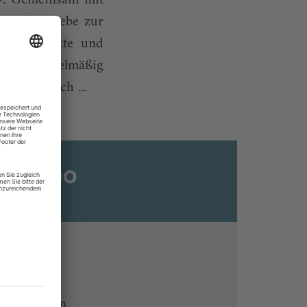
e. Ihre Liebe zur
hrerin wirkte und
eggis. Regelmäßig
chiedentlich ...
ats-Abo
n
ine lesen
 Endgeräten