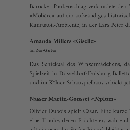
Barocker Paukenschlag verkündete den 
«Molière» auf ein aufwändiges historisc
Kunststoff-Ambiente, in der Lars Peter d
Amanda Millers «Giselle»
Im Zen-Garten
Das Schicksal des Winzermädchens, das
Spielzeit in Düsseldorf-Duisburg Ballet
und im Kölner Schauspielhaus schickt je
Nasser Martin-Gousset «Péplum»
Olivier Dubois spielt Cäsar. Eine kurze
eine Traube, deren Früchte er, während 
eilt ein paar der Stufen hinauf, bleibt s