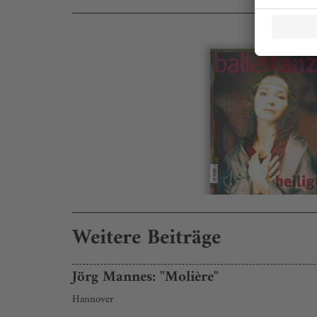
Weitere Beiträge
Jörg Mannes: "Molière"
Hannover