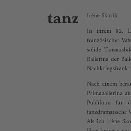
Irène Skorik
In ihrem 82. Le
französischer Vat
solide Tanzausbi
Ballerina der Ba
Nachkriegsfrankr
Nach einem bera
Primaballerina an
Publikum für d
tanzdramatische W
Als ich Irène Sk
Hier kreierte si