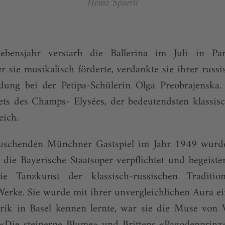
Heinz Spoerli
bensjahr verstarb die Ballerina im Juli in Pa
er sie musikalisch förderte, verdankte sie ihrer russ
ldung bei der Petipa-Schülerin Olga Preo­brajenska.
llets des Champs- Elysées, der bedeutendsten klassi
eich.
uschenden Münchner Gastspiel im Jahr 1949 wurde 
 die Bayerische Staatsoper verpflichtet und begeis
ie Tanzkunst der klassisch-russischen Traditi
erke. Sie wurde mit ihrer unvergleichlichen Aura ei
orik in Basel kennen lernte, war sie die Muse von V
e «Die steinerne Blume» und Brittens «Pagodenprin