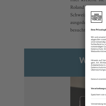
Roland April war
Schweiz hat sie 
ausgedehnte Reis
besuchte sie meine
Weiter