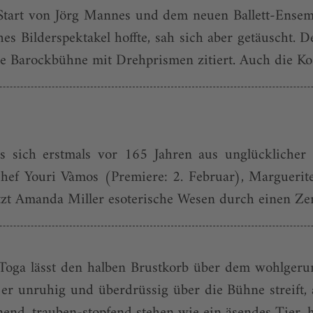
Start von Jörg Mannes und dem neuen Ballett-Ensemb
hes Bilderspektakel hoffte, sah sich aber getäuscht.
ie Barockbühne mit Drehprismen zitiert. Auch die Kos
 sich erstmals vor 165 Jahren aus unglücklicher 
tchef Youri Vàmos (Premiere: 2. Februar), Margueri
tzt Amanda Miller esoterische Wesen durch einen Zen
 Toga lässt den halben Brustkorb über dem wohlgerun
er unruhig und überdrüssig über die Bühne streift,
innend, trauben-stopfend stehen wie ein äsendes Tier, h