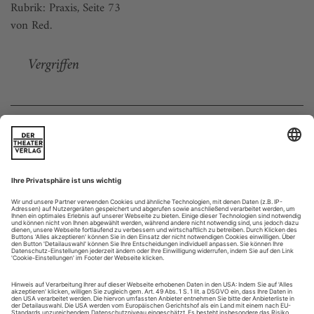
Rubrik: Praxis, Seite 73
von Red.
Vergriffen
Weitere Beiträge
Rosalie
Ein Nachruf
Es war eine Begegnung aus dem Zauberbuch der Zufälle. Die
Bühnenbildnerin steht mit blauen Händen in der Telefonzelle
im Stuttgarter Staatstheater, der Choreograf passt sie ab: «Mit
Dir möchte ich arbeiten. Und zwar sofort!» So zielstrebig
begann 1982 eine Beziehung, die mehr war als ein
Arbeitsverhältnis. In rosalie und Uwe Scholz trafen zwei
Seelenverwandte aufeinander. Zwei, die der...