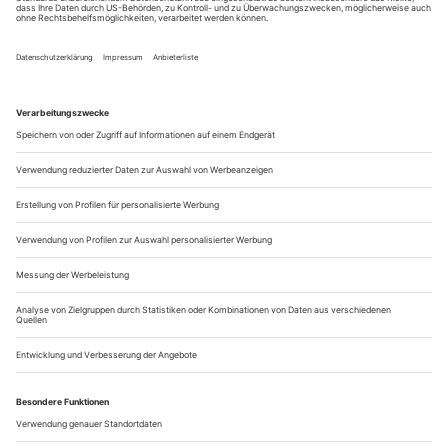
Brenda Dixon Gottschild / Hellmut Gottschild
Entscheidung für Schönheit und Vielfalt
Sie ist eine dunkel-glühende Schönheit, die jederzeit in
ansteckendes Lachen ausbrechen kann; er ein Mann von
ästhetischem Körperbau, spirituell angehaucht und mit
verspieltem Lächeln. Beide bilden sie seit ihrer gemeinsamen
Lehrzeit an der Temple University von Philadelphia während
der 1980er-Jahre ein Paar: die Kulturhistorikerin,
Choreografin und Performerin Brenda Dixon Gottschild und...
Free Fall
Jiří Kylián in Lyon: eine Installation
Am besten betritt man den Dark Room einzeln. Obwohl, so
dunkel ist es in dem Raum dann doch nicht, den der
Choreograf Jiří Kylián mit seinen Fotos bestückt. Auch ist
man nicht ganz allein. In einer Ecke scheint jemand, auf