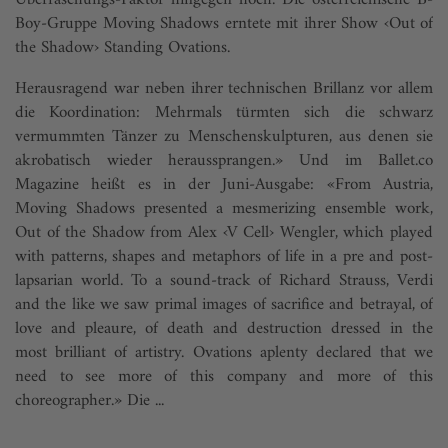
Überraschungs-Faktor hingegen hoch. Die österreichische B-
Boy-Gruppe Moving Shadows erntete mit ihrer Show ‹Out of
the Shadow› Standing Ovations.
Herausragend war neben ihrer technischen Brillanz vor allem
die Koordination: Mehrmals türmten sich die schwarz
vermummten Tänzer zu Menschenskulpturen, aus denen sie
akrobatisch wieder heraussprangen.» Und im Ballet.co
Magazine heißt es in der Juni-Ausgabe: «From Austria,
Moving Shadows presented a mesmerizing ensemble work,
Out of the Shadow from Alex ‹V Cell› Wengler, which played
with patterns, shapes and metaphors of life in a pre and post-
lapsarian world. To a sound-track of Richard Strauss, Verdi
and the like we saw primal images of sacrifice and betrayal, of
love and pleaure, of death and destruction dressed in the
most brilliant of artistry. Ovations aplenty declared that we
need to see more of this company and more of this
choreographer.» Die ...