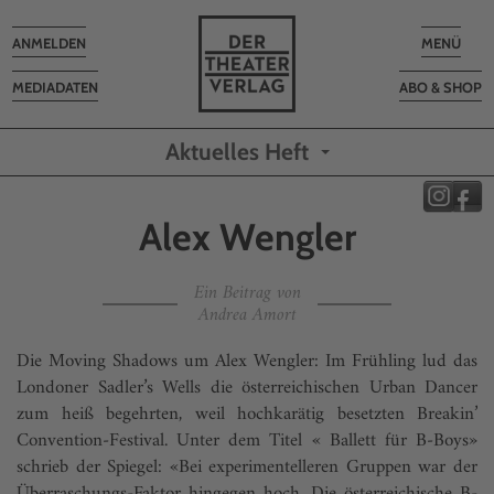
Toggle
Toggle
ANMELDEN
MENÜ
navigation
navigatio
MEDIADATEN
ABO & SHOP
Aktuelles Heft
Alex Wengler
Ein Beitrag von
Andrea Amort
Die Moving Shadows um Alex Wengler: Im Frühling lud das
Londoner Sadler’s Wells die österreichischen Urban Dancer
zum heiß begehrten, weil hochkarätig besetzten Breakin’
Convention-Festival. Unter dem Titel « Ballett für B-Boys»
schrieb der Spiegel: «Bei experimentelleren Gruppen war der