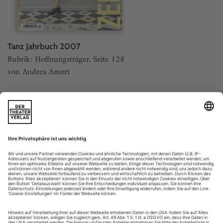
Tanz Jahrbuch 2007
Rubrik: Hoffnungsträger, Seite 128
von Andrea Amort
Vergriffen
Weitere Beiträge
Rami Be’er
Die tödlichen Krater neben dem Haus des Choreografen sind
längst wieder zugeschüttet, und nichts erinnert daran, dass
hier vor kaum einem Jahr libanesische Raketen einschlugen.
Wenn Rami Be’er durch die grüne, nach Blumen und