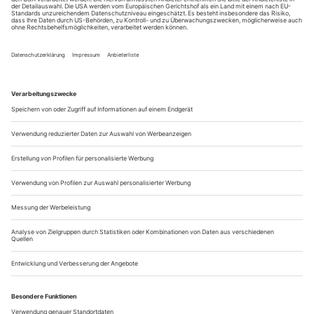
leichtem Moder duftende Stille des Kibbutz Ga’aton zu dem
abgenutzten Trainingssaal geht, geht er wie durch ein
Ferienidyll, ein...
Radialsystem
Wann gibt es schon einmal so etwas: Ein Crossover zwischen
zwei Künsten gelingt – was nicht zuletzt damit zu tun hat,
dass man sich an keinen Ort fest gebunden, sondern sich für
eine ungewöhnliche, riskante, freie Produktionsweise
entschieden hat . Und als Konsequenz setzt man die Sache
nicht nur fort, sondern gründet genau dafür einen eigenen
Ort. Genau so ist das...
Dave St-Pierre
Working on the edge – between the beautiful and the kitsch
– is Montréal choreographer Dave St-Pierre, well-deserving of
the title of VIP 2007 for his work “Un peu de tendresse
bordel de merde!”. Loosely translated, the title for his piece is