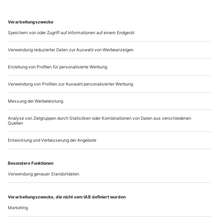
«RETE» Italien
Lang lebte die zeitgenössische Tanzszene von Erinnerungen.
Zwei Generationen Tänzer hatten sich von Carolyn Carlson
inspirieren lassen und/oder zehrten von ihren
Studienaufenthalten in New York … Aber Neues spross wenig
in Italien, während die Avantgarde von einst langsam ranzig
wurde. Verrückt, denn Theater aller Größen und sogar
vorsichtig neugieriges Publikum...
Yair Vardi
Yair Vardi wurde in Israel nur inoffiziell «Mister Dance»
genannt. Aber jetzt ist er stolzer Träger des Ordens «Chevalier
des Arts et des Lettres», den das französische
Kulturministerium jedes Jahr an zweihundert Notabeln aus
aller Welt vergibt. Zu dieser Ehre kamen vor ihm in Israel nur
der illustre Yonatan Karmon und die Tanzikone Ohad
Naharin. Vardi war in den...