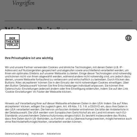
Vergriffen
Weitere Beiträge
Männer in Strumpfhosen
Die Frau ist der Star. Der Mann war – bis Vaslav Nijinsky und Rudolf
Nureyev jedenfalls – der Partner, der in ihrem Schatten stand und
ständig mit übler Nachrede zu kämpfen hatte. Heute ist es anders,
erfuhr Katja Werner von Ivan Liska und Alen Bottaini
Am Anfang des 19. Jahrhunderts hatten noch die Männer die
Bühne dominiert. Dann standen, im Romantischen Ballett, die
Tänzerinnen im Zentrum der Aufmerksamkeit. Die Aufgabe
der Tänzer, wie damals Jules Perrot und Arthur Saint-Léon,
war, der gefeierten Ballerina ihre starken Arme zu leihen. Der
neue Stil betonte die weicheren Bewegungen und den leicht
gebeugten...