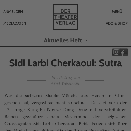
Toggle
Toggle
ANMELDEN
MENÜ
navigation
navigatio
MEDIADATEN
ABO & SHOP
Aktuelles Heft
Sidi Larbi Cherkaoui: Sutra
Ein Beitrag von
Arnd Wesemann
Wer die siebzehn Shaolin-Mönche aus Henan in China
gesehen hat, vergisst sie nicht so schnell. Da sitzt vorn der
12-jährige Kung-Fu-Novize Dong Dong mit verschränkten
Beinen gegenüber einem Mastermind, dem belgischen
Choreografen Sidi Larbi Cherkaoui. Beide beugen sich über