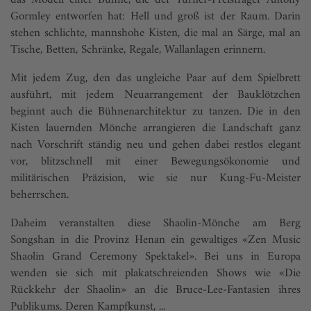
das Modell einer Bühne, die der Turner-Preisträger Antony
Gormley entworfen hat: Hell und groß ist der Raum. Darin
stehen schlichte, mannshohe Kisten, die mal an Särge, mal an
Tische, Betten, Schränke, Regale, Wallanlagen erinnern.
Mit jedem Zug, den das ungleiche Paar auf dem Spielbrett
ausführt, mit jedem Neuarrangement der Bauklötzchen
beginnt auch die Bühnenarchitektur zu tanzen. Die in den
Kisten lauernden Mönche arrangieren die Landschaft ganz
nach Vorschrift ständig neu und gehen dabei restlos elegant
vor, blitzschnell mit einer Bewegungsökonomie und
militärischen Präzision, wie sie nur Kung-Fu-Meister
beherrschen.
Daheim veranstalten diese Shaolin-Mönche am Berg
Songshan in die Provinz Henan ein gewaltiges «Zen Music
Shaolin Grand Ceremony Spektakel». Bei uns in Europa
wenden sie sich mit plakatschreienden Shows wie «Die
Rückkehr der Shaolin» an die Bruce-Lee-Fantasien ihres
Publikums. Deren Kampfkunst, ...