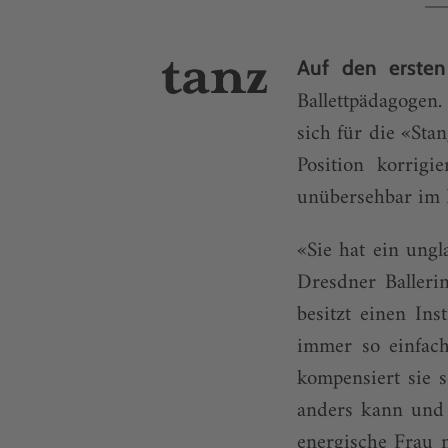
Auf den erste
Ballettpädagogen.
sich für die «Sta
Position korrigi
unübersehbar im Ba
«Sie hat ein ungl
Dresdner Balleri
besitzt einen Ins
immer so einfach
kompensiert sie 
anders kann und a
energische Frau m