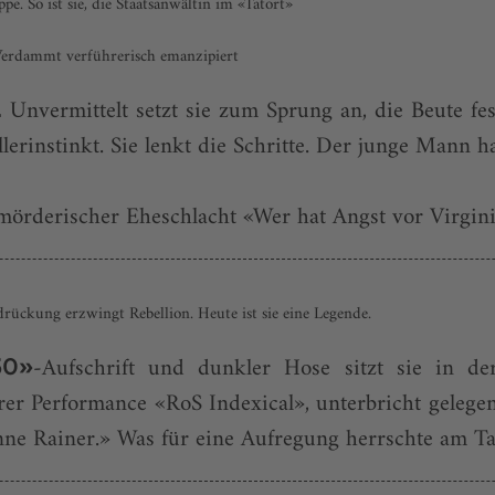
. So ist sie, die Staatsanwältin im «Tatort»
Verdammt verführerisch emanzipiert
Unvermittelt setzt sie zum Sprung an, die Beute fest
.
erinstinkt. Sie lenkt die Schritte. Der junge Mann h
örderischer Eheschlacht «Wer hat Angst vor Virgini
drückung erzwingt Rebellion. Heute ist sie eine Legende.
-Aufschrift und dunkler Hose sitzt sie in de
50»
hrer Performance «RoS Indexical», unterbricht geleg
onne Rainer.» Was für eine Aufregung herrschte am Ta