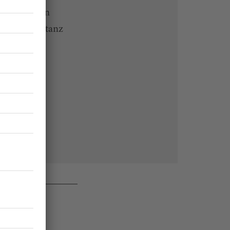
 Endgeräten
rchiv von tanz
 des Abos