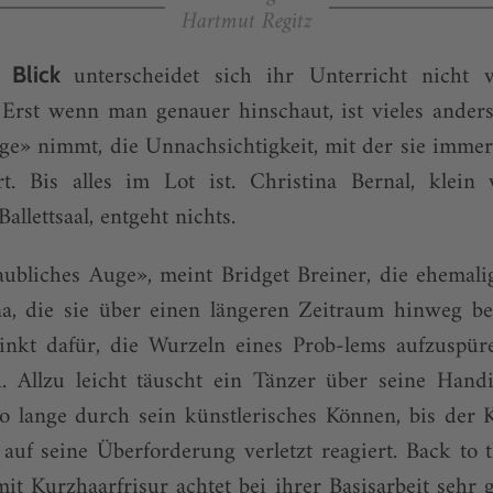
Hartmut Regitz
unterscheidet sich ihr Unterricht nicht
n Blick
 Erst wenn man genauer hinschaut, ist vieles anders:
nge» nimmt, die Unnachsichtigkeit, mit der sie immer
ert. Bis alles im Lot ist. Christina Bernal, klein 
llettsaal, entgeht nichts.
aubliches Auge», meint Bridget Breiner, die ehemali
na, die sie über einen längeren Zeitraum hinweg beo
tinkt dafür, die Wurzeln eines Prob-lems aufzuspür
. Allzu leicht täuscht ein Tänzer über seine Han
so lange durch sein künstlerisches Können, bis der 
uf seine Überforderung verletzt reagiert. Back to t
it Kurzhaarfrisur achtet bei ihrer Basisarbeit sehr 