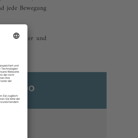
und jede Bewegung
immer wieder und
ats-Abo
n
ine lesen