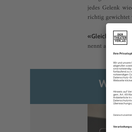
jedes Gelenk wie
richtig gewichtet
«Gleiches Gewi
nennt als ...
Weiter