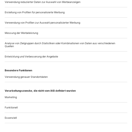
Ihr Digitalabo
Alle Artikel immer online lesen
Zugang zum ePaper
Angepasster Lesegenuss auf allen Bildschirmgrößen
Zugang zum Onlinearchiv des Theaterverlags
Abonnement bestellen
Über uns
Kontakt
Kritikerumfrage
Newsletter
Mediadaten
Datenschutz
Impressum
AGB
Vertrag widerrufen
Cookie-Einstellungen
Abo kündigen