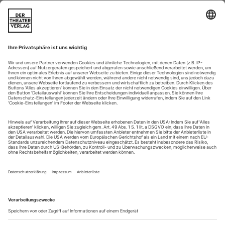
Zur Newsletter-Anmeldung
Ihr Printabo
alle Ausgaben pünktlich in Ihrem Briefkasten
alle Artikel auch online lesen
Zugang zum ePaper
Zugang zum Onlinearchiv des Theaterverlags
Abonnement bestellen