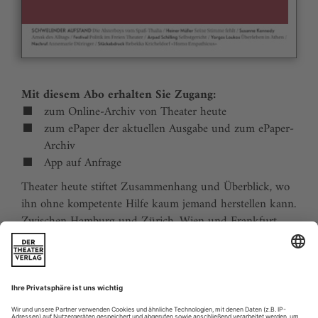
Mit diesem Abo erhalten Sie Zugang:
zum Online-Archiv von Theater heute
zum ePaper der aktuellen Ausgabe und zum ePaper-
Archiv
App auf Anfrage
Theater heute stiftet Zusammenhang und Überblick, wo
ihn ohne kompetente Hilfe kaum jemand herstellen kann.
Zwischen Hamburg und Zürich, Wien und Frankfurt,
Jena und Aachen gibt es wie nirgends auf der Welt eine
dichte, vielfältige und produktive Theaterszene. Mit
Theater heute sind Sie jederzeit über die wichtigsten
Ereignisse informiert. Theater heute erscheint 12-mal im
Jahr mit einem Doppelheft im Juli und dem Jahrbuch im