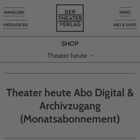
Toggle
Toggle
ANMELDEN
MENÜ
navigation
navigatio
MEDIADATEN
ABO & SHOP
Theater heute
Theater heute Abo Digital &
Archivzugang
(Monatsabonnement)