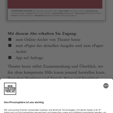
Mit diesem Abo erhalten Sie Zugang:
zum Online-Archiv von Theater heute
zum ePaper der aktuellen Ausgabe und zum ePaper-
Archiv
App auf Anfrage
Theater heute stiftet Zusammenhang und Überblick, wo
ihn ohne kompetente Hilfe kaum jemand herstellen kann.
Zwischen Hamburg und Zürich, Wien und Frankfurt,
Jena und Aachen gibt es wie nirgends auf der Welt eine
dichte, vielfältige und produktive Theaterszene. Mit
Theater heute sind Sie jederzeit über die wichtigsten
Ereignisse informiert. Theater heute erscheint 12-mal im
Jahr mit einem Doppelheft im Juli und dem Jahrbuch im