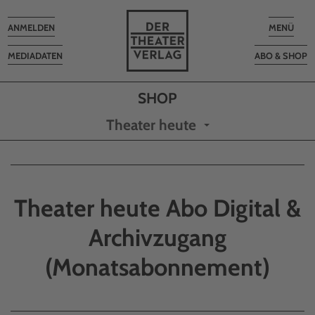
Toggle
Toggle
ANMELDEN
MENÜ
navigation
navigatio
MEDIADATEN
ABO & SHOP
Theater heute
Theater heute Abo Digital &
Archivzugang
(Monatsabonnement)