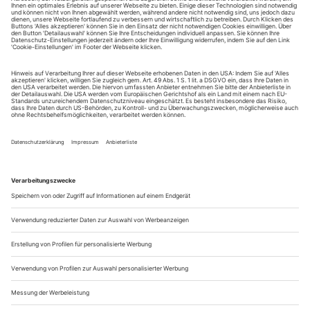
August.
Sie erhalten Zugang zum Online-Archiv von Theater
heute und können sowohl das aktuelle ePaper als auch
das ePaper-Archiv über Ihren Account auf www.der-
theaterverlag.de einsehen. Zugang zur App auf Anfrage.
Das Abonnement hat eine Laufzeit von einem Monat und
verlängert sich jeweils um einen weiteren Monat, sofern
es nicht vom Kunden auf der Seite „Mein Konto/Meine
Bestellungen“ auf www.der-theaterverlag.de gekündigt
wird. Eine Kündigung ist jederzeit möglich und tritt mit
dem Ende des erworbenen Bezugszeitraumes automatisch
in Kraft.
Aus steuerlichen Gründen abweichende Preise für Käufe
außerhalb Deutschlands (Endpreis vor Auslösen der Bestellung
ersichtlich)