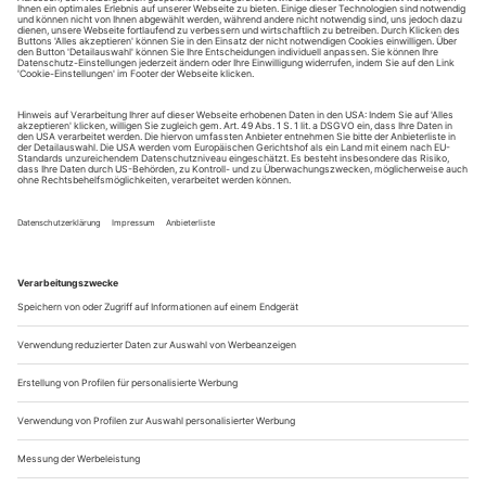
August.
Sie erhalten Zugang zum Online-Archiv von Theater
heute und können sowohl das aktuelle ePaper als auch
das ePaper-Archiv über Ihren Account auf www.der-
theaterverlag.de einsehen. Zugang zur App auf Anfrage.
Das Abonnement hat eine Laufzeit von einem Monat und
verlängert sich jeweils um einen weiteren Monat, sofern
es nicht vom Kunden auf der Seite „Mein Konto/Meine
Bestellungen“ auf www.der-theaterverlag.de gekündigt
wird. Eine Kündigung ist jederzeit möglich und tritt mit
dem Ende des erworbenen Bezugszeitraumes automatisch
in Kraft.
Aus steuerlichen Gründen abweichende Preise für Käufe
außerhalb Deutschlands (Endpreis vor Auslösen der Bestellung
ersichtlich)