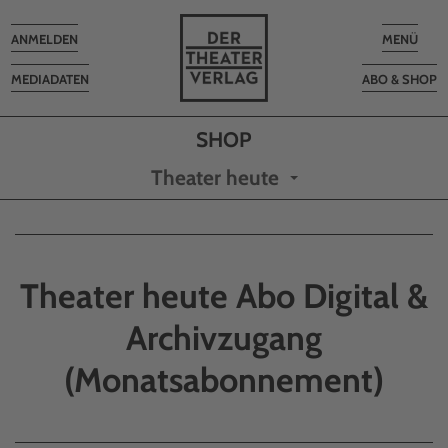
Toggle
Toggle
ANMELDEN
MENÜ
navigation
navigatio
MEDIADATEN
ABO & SHOP
Theater heute
Theater heute Abo Digital &
Archivzugang
(Monatsabonnement)