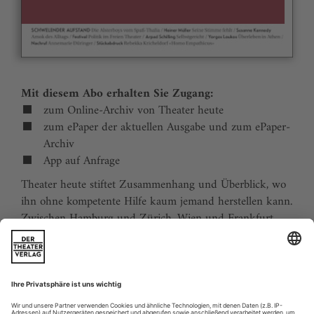
Mit diesem Abo erhalten Sie Zugang:
zum Online-Archiv von Theater heute
zum ePaper der aktuellen Ausgabe und zum ePaper-
Archiv
App auf Anfrage
Theater heute stiftet Zusammenhang und Überblick, wo
ihn ohne kompetente Hilfe kaum jemand herstellen kann.
Zwischen Hamburg und Zürich, Wien und Frankfurt,
Jena und Aachen gibt es wie nirgends auf der Welt eine
dichte, vielfältige und produktive Theaterszene. Mit
Theater heute sind Sie jederzeit über die wichtigsten
Ereignisse informiert. Theater heute erscheint 12-mal im
Jahr mit einem Doppelheft im Juli und dem Jahrbuch im