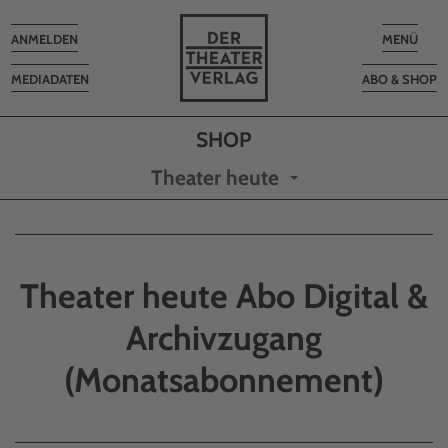
Toggle
Toggle
ANMELDEN
MENÜ
navigation
navigatio
MEDIADATEN
ABO & SHOP
Theater heute
Theater heute Abo Digital &
Archivzugang
(Monatsabonnement)