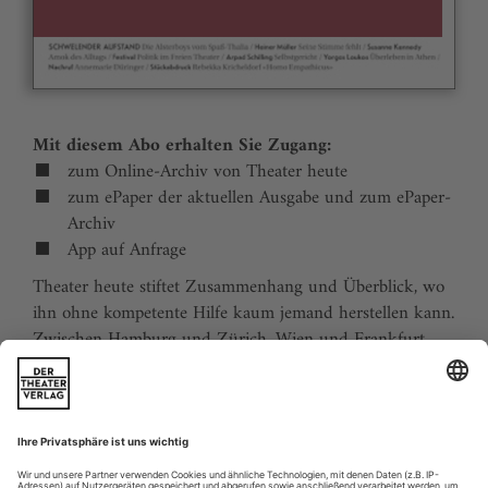
Mit diesem Abo erhalten Sie Zugang:
zum Online-Archiv von Theater heute
zum ePaper der aktuellen Ausgabe und zum ePaper-
Archiv
App auf Anfrage
Theater heute stiftet Zusammenhang und Überblick, wo
ihn ohne kompetente Hilfe kaum jemand herstellen kann.
Zwischen Hamburg und Zürich, Wien und Frankfurt,
Jena und Aachen gibt es wie nirgends auf der Welt eine
dichte, vielfältige und produktive Theaterszene. Mit
Theater heute sind Sie jederzeit über die wichtigsten
Ereignisse informiert. Theater heute erscheint 12-mal im
Jahr mit einem Doppelheft im Juli und dem Jahrbuch im