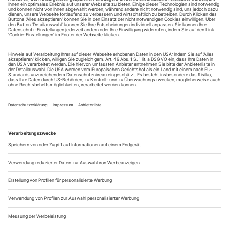
August.
Sie erhalten Zugang zum Online-Archiv von Theater
heute und können sowohl das aktuelle ePaper als auch
das ePaper-Archiv über Ihren Account auf www.der-
theaterverlag.de einsehen. Zugang zur App auf Anfrage.
Das Abonnement hat eine Laufzeit von einem Monat und
verlängert sich jeweils um einen weiteren Monat, sofern
es nicht vom Kunden auf der Seite „Mein Konto/Meine
Bestellungen“ auf www.der-theaterverlag.de gekündigt
wird. Eine Kündigung ist jederzeit möglich und tritt mit
dem Ende des erworbenen Bezugszeitraumes automatisch
in Kraft.
Aus steuerlichen Gründen abweichende Preise für Käufe
außerhalb Deutschlands (Endpreis vor Auslösen der Bestellung
ersichtlich)