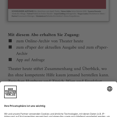
Mit diesem Abo erhalten Sie Zugang:
zum Online-Archiv von Theater heute
zum ePaper der aktuellen Ausgabe und zum ePaper-
Archiv
App auf Anfrage
Theater heute stiftet Zusammenhang und Überblick, wo
ihn ohne kompetente Hilfe kaum jemand herstellen kann.
Zwischen Hamburg und Zürich, Wien und Frankfurt,
Jena und Aachen gibt es wie nirgends auf der Welt eine
dichte, vielfältige und produktive Theaterszene. Mit
Theater heute sind Sie jederzeit über die wichtigsten
Ereignisse informiert. Theater heute erscheint 12-mal im
Jahr mit einem Doppelheft im Juli und dem Jahrbuch im