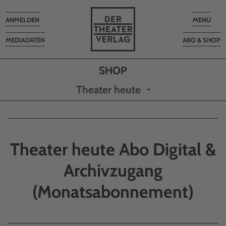
Toggle
Toggle
ANMELDEN
MENÜ
navigation
navigatio
MEDIADATEN
ABO & SHOP
Theater heute
Theater heute Abo Digital &
Archivzugang
(Monatsabonnement)