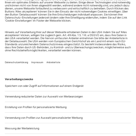
August.
Sie erhalten Zugang zum Online-Archiv von Theater
heute und können sowohl das aktuelle ePaper als auch
das ePaper-Archiv über Ihren Account auf www.der-
theaterverlag.de einsehen. Zugang zur App auf Anfrage.
Das Abonnement hat eine Laufzeit von einem Monat und
verlängert sich jeweils um einen weiteren Monat, sofern
es nicht vom Kunden auf der Seite „Mein Konto/Meine
Bestellungen“ auf www.der-theaterverlag.de gekündigt
wird. Eine Kündigung ist jederzeit möglich und tritt mit
dem Ende des erworbenen Bezugszeitraumes automatisch
in Kraft.
Aus steuerlichen Gründen abweichende Preise für Käufe
außerhalb Deutschlands (Endpreis vor Auslösen der Bestellung
ersichtlich)