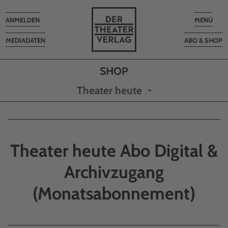
Toggle
Toggle
ANMELDEN
MENÜ
navigation
navigatio
MEDIADATEN
ABO & SHOP
Theater heute
Theater heute Abo Digital &
Archivzugang
(Monatsabonnement)