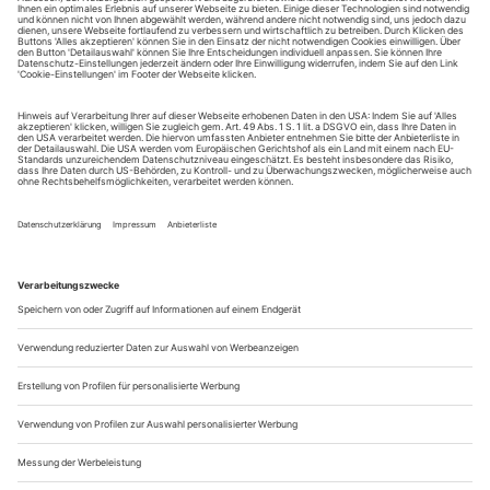
August.
Sie erhalten Zugang zum Online-Archiv von Theater
heute und können sowohl das aktuelle ePaper als auch
das ePaper-Archiv über Ihren Account auf www.der-
theaterverlag.de einsehen. Zugang zur App auf Anfrage.
Das Abonnement hat eine Laufzeit von einem Monat und
verlängert sich jeweils um einen weiteren Monat, sofern
es nicht vom Kunden auf der Seite „Mein Konto/Meine
Bestellungen“ auf www.der-theaterverlag.de gekündigt
wird. Eine Kündigung ist jederzeit möglich und tritt mit
dem Ende des erworbenen Bezugszeitraumes automatisch
in Kraft.
Aus steuerlichen Gründen abweichende Preise für Käufe
außerhalb Deutschlands (Endpreis vor Auslösen der Bestellung
ersichtlich)