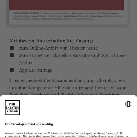
Mit diesem Abo erhalten Sie Zugang:
zum Online-Archiv von Theater heute
zum ePaper der aktuellen Ausgabe und zum ePaper-
Archiv
App auf Anfrage
Theater heute stiftet Zusammenhang und Überblick, wo
ihn ohne kompetente Hilfe kaum jemand herstellen kann.
Zwischen Hamburg und Zürich, Wien und Frankfurt,
Jena und Aachen gibt es wie nirgends auf der Welt eine
dichte, vielfältige und produktive Theaterszene. Mit
Theater heute sind Sie jederzeit über die wichtigsten
Ereignisse informiert. Theater heute erscheint 12-mal im
Jahr mit einem Doppelheft im Juli und dem Jahrbuch im