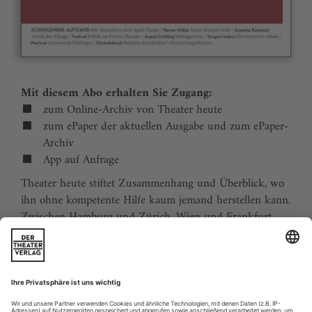
Mit diesem Abo erhalten Sie Zugang:
zum Online-Archiv von Theater heute
zum ePaper der aktuellen Ausgabe und zum ePaper-
Archiv
App auf Anfrage
Theater heute stiftet Zusammenhang und Überblick, wo
ihn ohne kompetente Hilfe kaum jemand herstellen kann.
Zwischen Hamburg und Zürich, Wien und Frankfurt,
Jena und Aachen gibt es wie nirgends auf der Welt eine
dichte, vielfältige und produktive Theaterszene. Mit
Theater heute sind Sie jederzeit über die wichtigsten
Ereignisse informiert. Theater heute erscheint 12-mal im
Jahr mit einem Doppelheft im Juli und dem Jahrbuch im