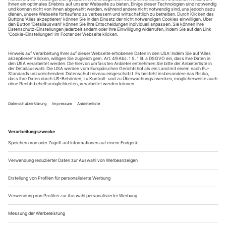
August.
Sie erhalten Zugang zum Online-Archiv von Theater
heute und können sowohl das aktuelle ePaper als auch
das ePaper-Archiv über Ihren Account auf www.der-
theaterverlag.de einsehen. Zugang zur App auf Anfrage.
Das Abonnement hat eine Laufzeit von einem Monat und
verlängert sich jeweils um einen weiteren Monat, sofern
es nicht vom Kunden auf der Seite „Mein Konto/Meine
Bestellungen“ auf www.der-theaterverlag.de gekündigt
wird. Eine Kündigung ist jederzeit möglich und tritt mit
dem Ende des erworbenen Bezugszeitraumes automatisch
in Kraft.
Aus steuerlichen Gründen abweichende Preise für Käufe
außerhalb Deutschlands (Endpreis vor Auslösen der Bestellung
ersichtlich)