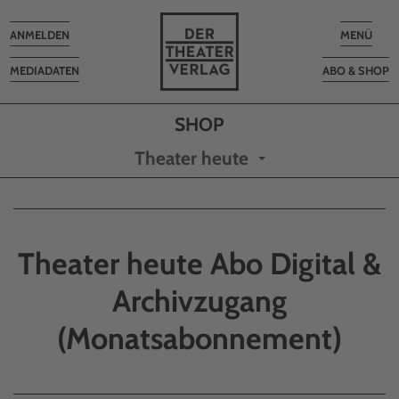
Toggle
Toggle
ANMELDEN
MENÜ
navigation
navigatio
MEDIADATEN
ABO & SHOP
Theater heute
Theater heute Abo Digital &
Archivzugang
(Monatsabonnement)