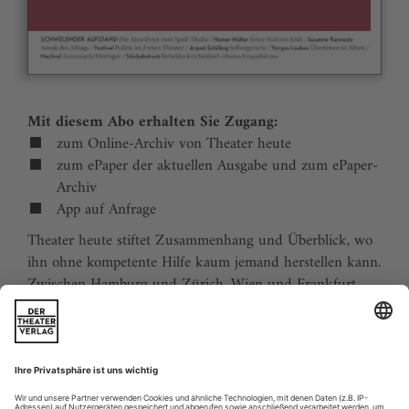
Mit diesem Abo erhalten Sie Zugang:
zum Online-Archiv von Theater heute
zum ePaper der aktuellen Ausgabe und zum ePaper-
Archiv
App auf Anfrage
Theater heute stiftet Zusammenhang und Überblick, wo
ihn ohne kompetente Hilfe kaum jemand herstellen kann.
Zwischen Hamburg und Zürich, Wien und Frankfurt,
Jena und Aachen gibt es wie nirgends auf der Welt eine
dichte, vielfältige und produktive Theaterszene. Mit
Theater heute sind Sie jederzeit über die wichtigsten
Ereignisse informiert. Theater heute erscheint 12-mal im
Jahr mit einem Doppelheft im Juli und dem Jahrbuch im