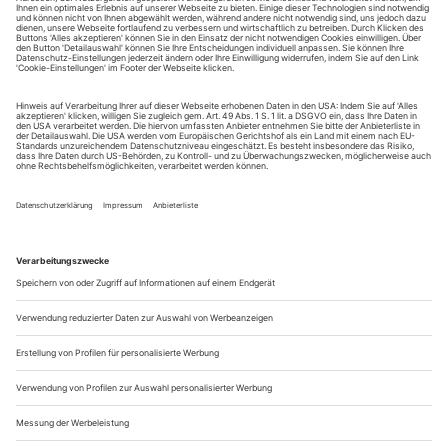
August.
Sie erhalten Zugang zum Online-Archiv von Theater
heute und können sowohl das aktuelle ePaper als auch
das ePaper-Archiv über Ihren Account auf www.der-
theaterverlag.de einsehen. Zugang zur App auf Anfrage.
Das Abonnement hat eine Laufzeit von einem Monat und
verlängert sich jeweils um einen weiteren Monat, sofern
es nicht vom Kunden auf der Seite „Mein Konto/Meine
Bestellungen“ auf www.der-theaterverlag.de gekündigt
wird. Eine Kündigung ist jederzeit möglich und tritt mit
dem Ende des erworbenen Bezugszeitraumes automatisch
in Kraft.
Aus steuerlichen Gründen abweichende Preise für Käufe
außerhalb Deutschlands (Endpreis vor Auslösen der Bestellung
ersichtlich)