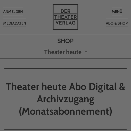
Toggle
Toggle
ANMELDEN
MENÜ
navigation
navigatio
MEDIADATEN
ABO & SHOP
Theater heute
Theater heute Abo Digital &
Archivzugang
(Monatsabonnement)