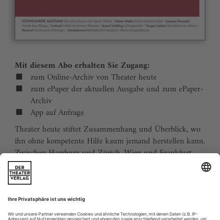
Mit diesem Abo erhalten Sie Zugang:
zum Online-Archiv von Theater heute
zum ePaper der aktuellen Ausgabe und zum ePaper-
Archiv
App auf Anfrage
Theater heute stiftet Zusammenhang und Überblick, wo
ihn ohne kompetente Hilfe kaum jemand herstellen kann.
Zwischen Hamburg und Zürich, Wien und Frankfurt,
Jena und Aachen gibt es wie nirgends auf der Welt eine
dichte, vielfältige und produktive Theaterszene. Mit
Theater heute sind Sie jederzeit über die wichtigsten
Ereignisse informiert. Theater heute erscheint 12-mal im
Jahr mit einem Doppelheft im Juli und dem Jahrbuch im