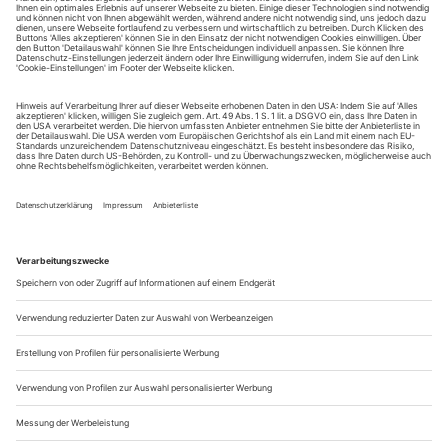
August.
Sie erhalten Zugang zum Online-Archiv von Theater
heute und können sowohl das aktuelle ePaper als auch
das ePaper-Archiv über Ihren Account auf www.der-
theaterverlag.de einsehen. Zugang zur App auf Anfrage.
Das Abonnement hat eine Laufzeit von einem Monat und
verlängert sich jeweils um einen weiteren Monat, sofern
es nicht vom Kunden auf der Seite „Mein Konto/Meine
Bestellungen“ auf www.der-theaterverlag.de gekündigt
wird. Eine Kündigung ist jederzeit möglich und tritt mit
dem Ende des erworbenen Bezugszeitraumes automatisch
in Kraft.
Aus steuerlichen Gründen abweichende Preise für Käufe
außerhalb Deutschlands (Endpreis vor Auslösen der Bestellung
ersichtlich)