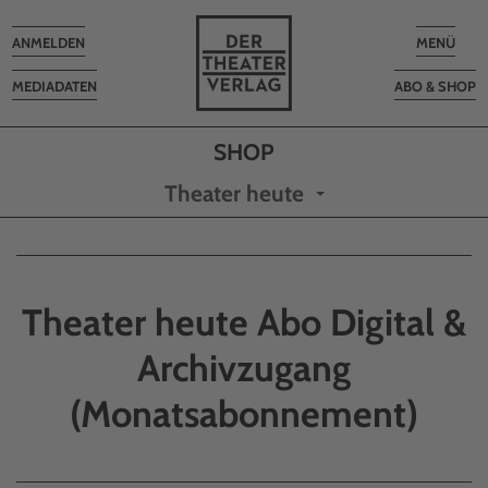
Toggle
Toggle
ANMELDEN
MENÜ
navigation
navigatio
MEDIADATEN
ABO & SHOP
Theater heute
Theater heute Abo Digital &
Archivzugang
(Monatsabonnement)