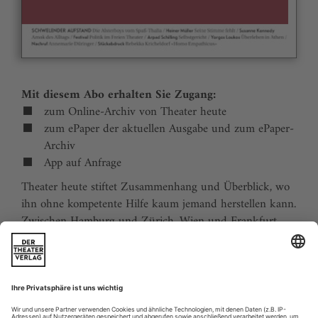
Mit diesem Abo erhalten Sie Zugang:
zum Online-Archiv von Theater heute
zum ePaper der aktuellen Ausgabe und zum ePaper-
Archiv
App auf Anfrage
Theater heute stiftet Zusammenhang und Überblick, wo
ihn ohne kompetente Hilfe kaum jemand herstellen kann.
Zwischen Hamburg und Zürich, Wien und Frankfurt,
Jena und Aachen gibt es wie nirgends auf der Welt eine
dichte, vielfältige und produktive Theaterszene. Mit
Theater heute sind Sie jederzeit über die wichtigsten
Ereignisse informiert. Theater heute erscheint 12-mal im
Jahr mit einem Doppelheft im Juli und dem Jahrbuch im