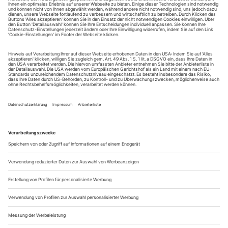
August.
Sie erhalten Zugang zum Online-Archiv von Theater
heute und können sowohl das aktuelle ePaper als auch
das ePaper-Archiv über Ihren Account auf www.der-
theaterverlag.de einsehen. Zugang zur App auf Anfrage.
Das Abonnement hat eine Laufzeit von einem Monat und
verlängert sich jeweils um einen weiteren Monat, sofern
es nicht vom Kunden auf der Seite „Mein Konto/Meine
Bestellungen“ auf www.der-theaterverlag.de gekündigt
wird. Eine Kündigung ist jederzeit möglich und tritt mit
dem Ende des erworbenen Bezugszeitraumes automatisch
in Kraft.
Aus steuerlichen Gründen abweichende Preise für Käufe
außerhalb Deutschlands (Endpreis vor Auslösen der Bestellung
ersichtlich)