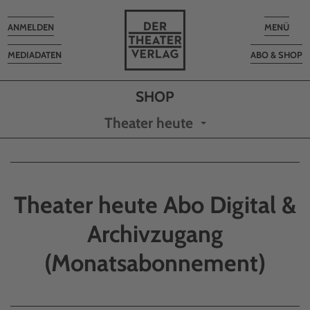
Toggle
Toggle
ANMELDEN
MENÜ
navigation
navigatio
MEDIADATEN
ABO & SHOP
Theater heute
Theater heute Abo Digital &
Archivzugang
(Monatsabonnement)