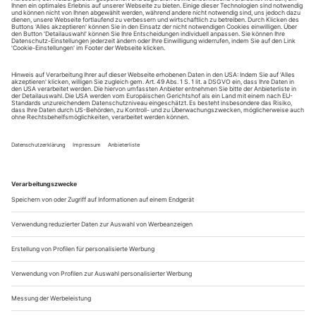
August.
Sie erhalten Zugang zum Online-Archiv von Theater
heute und können sowohl das aktuelle ePaper als auch
das ePaper-Archiv über Ihren Account auf www.der-
theaterverlag.de einsehen. Zugang zur App auf Anfrage.
Das Abonnement hat eine Laufzeit von einem Monat und
verlängert sich jeweils um einen weiteren Monat, sofern
es nicht vom Kunden auf der Seite „Mein Konto/Meine
Bestellungen“ auf www.der-theaterverlag.de gekündigt
wird. Eine Kündigung ist jederzeit möglich und tritt mit
dem Ende des erworbenen Bezugszeitraumes automatisch
in Kraft.
Aus steuerlichen Gründen abweichende Preise für Käufe
außerhalb Deutschlands (Endpreis vor Auslösen der Bestellung
ersichtlich)