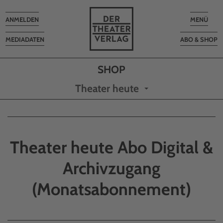
Toggle
Toggle
ANMELDEN
MENÜ
navigation
navigatio
MEDIADATEN
ABO & SHOP
Theater heute
Theater heute Abo Digital &
Archivzugang
(Monatsabonnement)