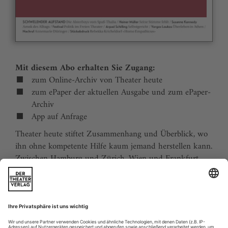
Mit diesem Abo erhalten Sie Zugang:
zum Online-Archiv von Theater heute
zum ePaper der aktuellen Ausgabe und zum ePaper-
Archiv
App auf Anfrage
Theater heute stiftet Zusammenhang und Überblick, wo
ihn ohne kompetente Hilfe kaum jemand herstellen kann.
Zwischen Hamburg und Zürich, Wien und Frankfurt,
Jena und Aachen gibt es wie nirgends auf der Welt eine
dichte, vielfältige und produktive Theaterszene. Mit
Theater heute sind Sie jederzeit über die wichtigsten
Ereignisse informiert. Theater heute erscheint 12-mal im
Jahr mit einem Doppelheft im Juli und dem Jahrbuch im