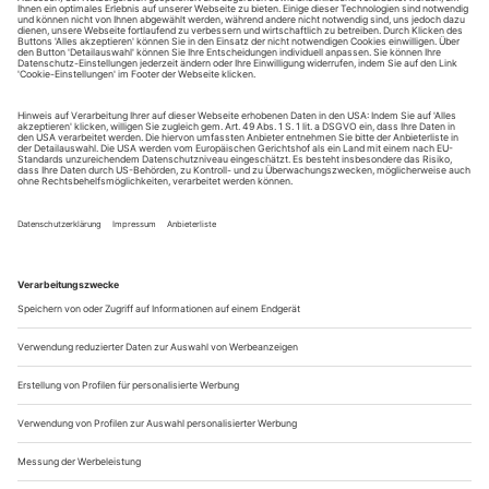
August.
Sie erhalten Zugang zum Online-Archiv von Theater
heute und können sowohl das aktuelle ePaper als auch
das ePaper-Archiv über Ihren Account auf www.der-
theaterverlag.de einsehen. Zugang zur App auf Anfrage.
Das Abonnement hat eine Laufzeit von einem Monat und
verlängert sich jeweils um einen weiteren Monat, sofern
es nicht vom Kunden auf der Seite „Mein Konto/Meine
Bestellungen“ auf www.der-theaterverlag.de gekündigt
wird. Eine Kündigung ist jederzeit möglich und tritt mit
dem Ende des erworbenen Bezugszeitraumes automatisch
in Kraft.
Aus steuerlichen Gründen abweichende Preise für Käufe
außerhalb Deutschlands (Endpreis vor Auslösen der Bestellung
ersichtlich)