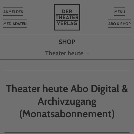
Toggle
Toggle
ANMELDEN
MENÜ
navigation
navigatio
MEDIADATEN
ABO & SHOP
Theater heute
Theater heute Abo Digital &
Archivzugang
(Monatsabonnement)