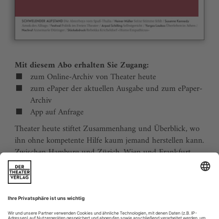
Mit diesem Abo erhalten Sie Zugang:
zum Online-Archiv von Theater heute
zum ePaper der aktuellen Ausgabe und zum ePaper-
Archiv
App auf Anfrage
Theater heute stiftet Zusammenhang und Überblick, wo
ihn ohne kompetente Hilfe kaum jemand herstellen kann.
Zwischen Hamburg und Zürich, Wien und Frankfurt,
Jena und Aachen gibt es wie nirgends auf der Welt eine
dichte, vielfältige und produktive Theaterszene. Mit
Theater heute sind Sie jederzeit über die wichtigsten
Ereignisse informiert. Theater heute erscheint 12-mal im
Jahr mit einem Doppelheft im Juli und dem Jahrbuch im