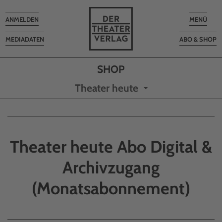
Toggle
Toggle
ANMELDEN
MENÜ
navigation
navigatio
MEDIADATEN
ABO & SHOP
Theater heute
Theater heute Abo Digital &
Archivzugang
(Monatsabonnement)