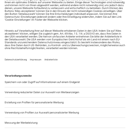
August.
Sie erhalten Zugang zum Online-Archiv von Theater
heute und können sowohl das aktuelle ePaper als auch
das ePaper-Archiv über Ihren Account auf www.der-
theaterverlag.de einsehen. Zugang zur App auf Anfrage.
Das Abonnement hat eine Laufzeit von einem Monat und
verlängert sich jeweils um einen weiteren Monat, sofern
es nicht vom Kunden auf der Seite „Mein Konto/Meine
Bestellungen“ auf www.der-theaterverlag.de gekündigt
wird. Eine Kündigung ist jederzeit möglich und tritt mit
dem Ende des erworbenen Bezugszeitraumes automatisch
in Kraft.
Aus steuerlichen Gründen abweichende Preise für Käufe
außerhalb Deutschlands (Endpreis vor Auslösen der Bestellung
ersichtlich)