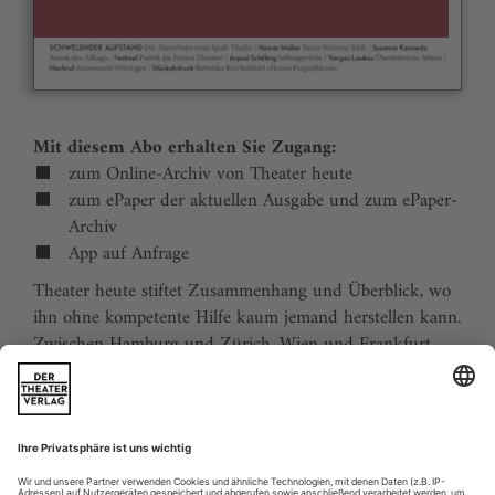
Mit diesem Abo erhalten Sie Zugang:
zum Online-Archiv von Theater heute
zum ePaper der aktuellen Ausgabe und zum ePaper-
Archiv
App auf Anfrage
Theater heute stiftet Zusammenhang und Überblick, wo
ihn ohne kompetente Hilfe kaum jemand herstellen kann.
Zwischen Hamburg und Zürich, Wien und Frankfurt,
Jena und Aachen gibt es wie nirgends auf der Welt eine
dichte, vielfältige und produktive Theaterszene. Mit
Theater heute sind Sie jederzeit über die wichtigsten
Ereignisse informiert. Theater heute erscheint 12-mal im
Jahr mit einem Doppelheft im Juli und dem Jahrbuch im