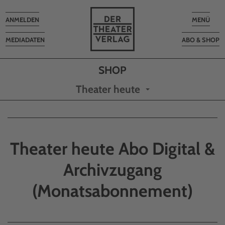
Toggle
Toggle
ANMELDEN
MENÜ
navigation
navigatio
MEDIADATEN
ABO & SHOP
Theater heute
Theater heute Abo Digital &
Archivzugang
(Monatsabonnement)