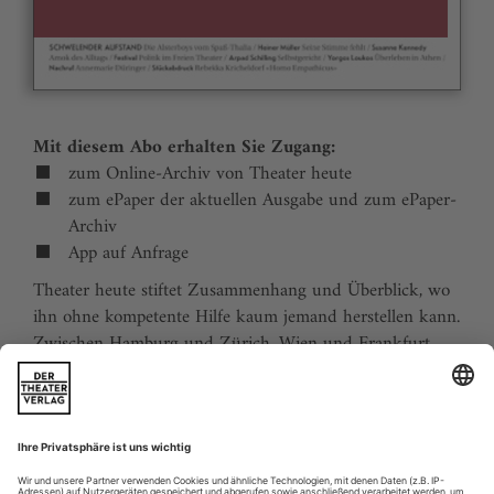
Mit diesem Abo erhalten Sie Zugang:
zum Online-Archiv von Theater heute
zum ePaper der aktuellen Ausgabe und zum ePaper-
Archiv
App auf Anfrage
Theater heute stiftet Zusammenhang und Überblick, wo
ihn ohne kompetente Hilfe kaum jemand herstellen kann.
Zwischen Hamburg und Zürich, Wien und Frankfurt,
Jena und Aachen gibt es wie nirgends auf der Welt eine
dichte, vielfältige und produktive Theaterszene. Mit
Theater heute sind Sie jederzeit über die wichtigsten
Ereignisse informiert. Theater heute erscheint 12-mal im
Jahr mit einem Doppelheft im Juli und dem Jahrbuch im