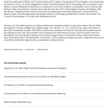
August.
Sie erhalten Zugang zum Online-Archiv von Theater
heute und können sowohl das aktuelle ePaper als auch
das ePaper-Archiv über Ihren Account auf www.der-
theaterverlag.de einsehen. Zugang zur App auf Anfrage.
Das Abonnement hat eine Laufzeit von einem Monat und
verlängert sich jeweils um einen weiteren Monat, sofern
es nicht vom Kunden auf der Seite „Mein Konto/Meine
Bestellungen“ auf www.der-theaterverlag.de gekündigt
wird. Eine Kündigung ist jederzeit möglich und tritt mit
dem Ende des erworbenen Bezugszeitraumes automatisch
in Kraft.
Aus steuerlichen Gründen abweichende Preise für Käufe
außerhalb Deutschlands (Endpreis vor Auslösen der Bestellung
ersichtlich)