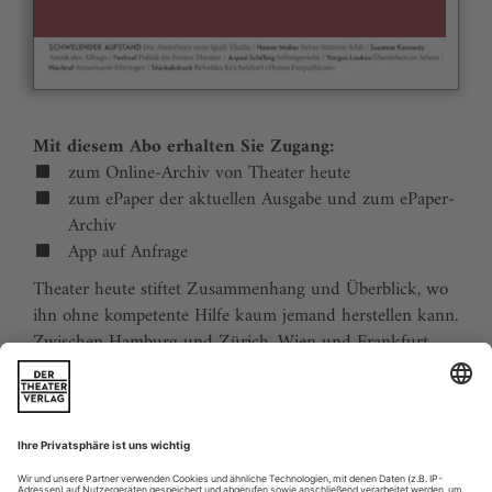
Mit diesem Abo erhalten Sie Zugang:
zum Online-Archiv von Theater heute
zum ePaper der aktuellen Ausgabe und zum ePaper-
Archiv
App auf Anfrage
Theater heute stiftet Zusammenhang und Überblick, wo
ihn ohne kompetente Hilfe kaum jemand herstellen kann.
Zwischen Hamburg und Zürich, Wien und Frankfurt,
Jena und Aachen gibt es wie nirgends auf der Welt eine
dichte, vielfältige und produktive Theaterszene. Mit
Theater heute sind Sie jederzeit über die wichtigsten
Ereignisse informiert. Theater heute erscheint 12-mal im
Jahr mit einem Doppelheft im Juli und dem Jahrbuch im