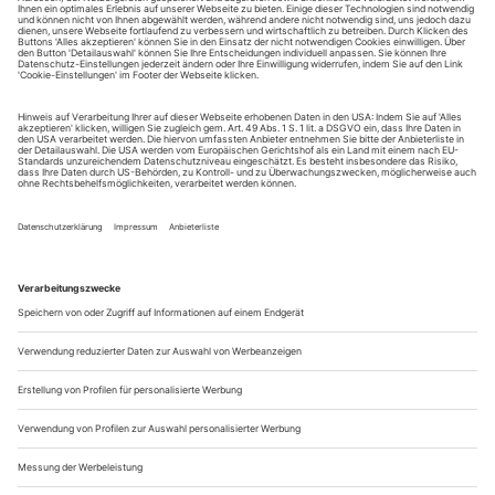
August.
Sie erhalten Zugang zum Online-Archiv von Theater
heute und können sowohl das aktuelle ePaper als auch
das ePaper-Archiv über Ihren Account auf www.der-
theaterverlag.de einsehen. Zugang zur App auf Anfrage.
Das Abonnement hat eine Laufzeit von einem Monat und
verlängert sich jeweils um einen weiteren Monat, sofern
es nicht vom Kunden auf der Seite „Mein Konto/Meine
Bestellungen“ auf www.der-theaterverlag.de gekündigt
wird. Eine Kündigung ist jederzeit möglich und tritt mit
dem Ende des erworbenen Bezugszeitraumes automatisch
in Kraft.
Aus steuerlichen Gründen abweichende Preise für Käufe
außerhalb Deutschlands (Endpreis vor Auslösen der Bestellung
ersichtlich)