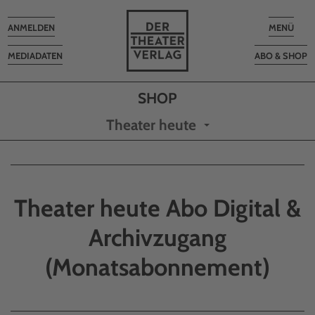
Toggle
Toggle
ANMELDEN
MENÜ
navigation
navigatio
MEDIADATEN
ABO & SHOP
Theater heute
Theater heute Abo Digital &
Archivzugang
(Monatsabonnement)