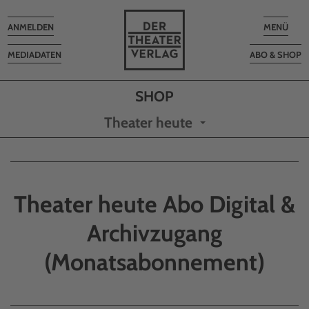
Toggle
Toggle
ANMELDEN
MENÜ
navigation
navigatio
MEDIADATEN
ABO & SHOP
Theater heute
Theater heute Abo Digital &
Archivzugang
(Monatsabonnement)