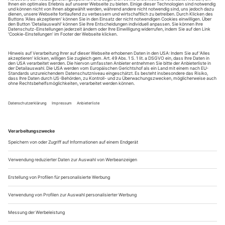
August.
Sie erhalten Zugang zum Online-Archiv von Theater
heute und können sowohl das aktuelle ePaper als auch
das ePaper-Archiv über Ihren Account auf www.der-
theaterverlag.de einsehen. Zugang zur App auf Anfrage.
Das Abonnement hat eine Laufzeit von einem Monat und
verlängert sich jeweils um einen weiteren Monat, sofern
es nicht vom Kunden auf der Seite „Mein Konto/Meine
Bestellungen“ auf www.der-theaterverlag.de gekündigt
wird. Eine Kündigung ist jederzeit möglich und tritt mit
dem Ende des erworbenen Bezugszeitraumes automatisch
in Kraft.
Aus steuerlichen Gründen abweichende Preise für Käufe
außerhalb Deutschlands (Endpreis vor Auslösen der Bestellung
ersichtlich)