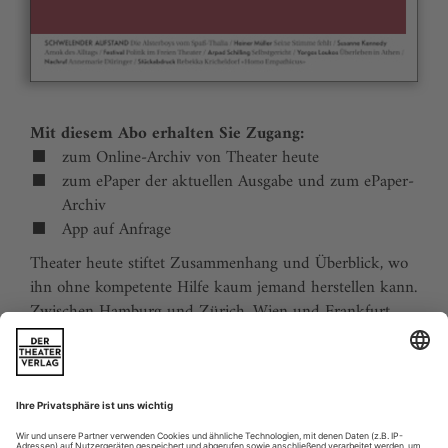
Mit diesem Abo erhalten Sie Zugang:
zum Online-Archiv von Theater heute
zum ePaper der aktuellen Ausgabe und zum ePaper-
Archiv
App auf Anfrage
Theater heute stiftet Zusammenhang und Überblick, wo
ihn ohne kompetente Hilfe kaum jemand herstellen kann.
Zwischen Hamburg und Zürich, Wien und Frankfurt,
Jena und Aachen gibt es wie nirgends auf der Welt eine
dichte, vielfältige und produktive Theaterszene. Mit
Theater heute sind Sie jederzeit über die wichtigsten
Ereignisse informiert. Theater heute erscheint 12-mal im
Jahr mit einem Doppelheft im Juli und dem Jahrbuch im