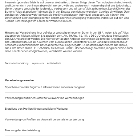
August.
Sie erhalten Zugang zum Online-Archiv von Theater
heute und können sowohl das aktuelle ePaper als auch
das ePaper-Archiv über Ihren Account auf www.der-
theaterverlag.de einsehen. Zugang zur App auf Anfrage.
Das Abonnement hat eine Laufzeit von einem Monat und
verlängert sich jeweils um einen weiteren Monat, sofern
es nicht vom Kunden auf der Seite „Mein Konto/Meine
Bestellungen“ auf www.der-theaterverlag.de gekündigt
wird. Eine Kündigung ist jederzeit möglich und tritt mit
dem Ende des erworbenen Bezugszeitraumes automatisch
in Kraft.
Aus steuerlichen Gründen abweichende Preise für Käufe
außerhalb Deutschlands (Endpreis vor Auslösen der Bestellung
ersichtlich)