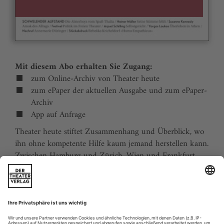
Mit diesem Abo erhalten Sie Zugang:
zum Online-Archiv von Theater heute
zum ePaper der aktuellen Ausgabe und zum ePaper-
Archiv
App auf Anfrage
Theater heute stiftet Zusammenhang und Überblick, wo
ihn ohne kompetente Hilfe kaum jemand herstellen kann.
Zwischen Hamburg und Zürich, Wien und Frankfurt,
Jena und Aachen gibt es wie nirgends auf der Welt eine
dichte, vielfältige und produktive Theaterszene. Mit
Theater heute sind Sie jederzeit über die wichtigsten
Ereignisse informiert. Theater heute erscheint 12-mal im
Jahr mit einem Doppelheft im Juli und dem Jahrbuch im