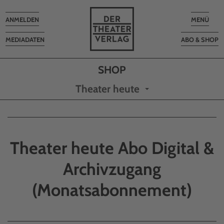
Toggle
Toggle
ANMELDEN
MENÜ
navigation
navigatio
MEDIADATEN
ABO & SHOP
Theater heute
Theater heute Abo Digital &
Archivzugang
(Monatsabonnement)