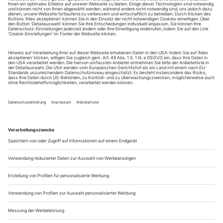
August.
Sie erhalten Zugang zum Online-Archiv von Theater
heute und können sowohl das aktuelle ePaper als auch
das ePaper-Archiv über Ihren Account auf www.der-
theaterverlag.de einsehen. Zugang zur App auf Anfrage.
Das Abonnement hat eine Laufzeit von einem Monat und
verlängert sich jeweils um einen weiteren Monat, sofern
es nicht vom Kunden auf der Seite „Mein Konto/Meine
Bestellungen“ auf www.der-theaterverlag.de gekündigt
wird. Eine Kündigung ist jederzeit möglich und tritt mit
dem Ende des erworbenen Bezugszeitraumes automatisch
in Kraft.
Aus steuerlichen Gründen abweichende Preise für Käufe
außerhalb Deutschlands (Endpreis vor Auslösen der Bestellung
ersichtlich)