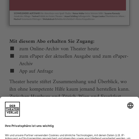
Mit diesem Abo erhalten Sie Zugang:
zum Online-Archiv von Theater heute
zum ePaper der aktuellen Ausgabe und zum ePaper-
Archiv
App auf Anfrage
Theater heute stiftet Zusammenhang und Überblick, wo
ihn ohne kompetente Hilfe kaum jemand herstellen kann.
Zwischen Hamburg und Zürich, Wien und Frankfurt,
Jena und Aachen gibt es wie nirgends auf der Welt eine
dichte, vielfältige und produktive Theaterszene. Mit
Theater heute sind Sie jederzeit über die wichtigsten
Ereignisse informiert. Theater heute erscheint 12-mal im
Jahr mit einem Doppelheft im Juli und dem Jahrbuch im