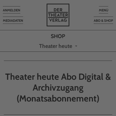
Toggle
Toggle
ANMELDEN
MENÜ
navigation
navigatio
MEDIADATEN
ABO & SHOP
Theater heute
Theater heute Abo Digital &
Archivzugang
(Monatsabonnement)