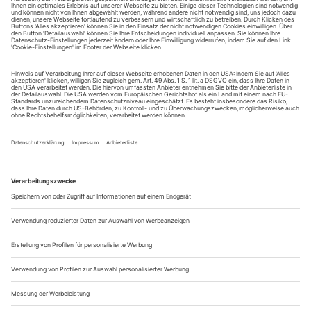
August.
Sie erhalten Zugang zum Online-Archiv von Theater
heute und können sowohl das aktuelle ePaper als auch
das ePaper-Archiv über Ihren Account auf www.der-
theaterverlag.de einsehen. Zugang zur App auf Anfrage.
Das Abonnement hat eine Laufzeit von einem Monat und
verlängert sich jeweils um einen weiteren Monat, sofern
es nicht vom Kunden auf der Seite „Mein Konto/Meine
Bestellungen“ auf www.der-theaterverlag.de gekündigt
wird. Eine Kündigung ist jederzeit möglich und tritt mit
dem Ende des erworbenen Bezugszeitraumes automatisch
in Kraft.
Aus steuerlichen Gründen abweichende Preise für Käufe
außerhalb Deutschlands (Endpreis vor Auslösen der Bestellung
ersichtlich)