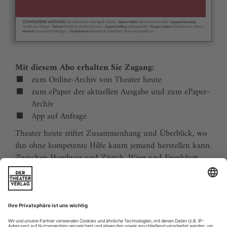
Mit diesem Abo erhalten Sie Zugang:
zum Online-Archiv von Theater heute
zum ePaper der aktuellen Ausgabe und zum ePaper-
Archiv
App auf Anfrage
Theater heute stiftet Zusammenhang und Überblick, wo
ihn ohne kompetente Hilfe kaum jemand herstellen kann.
Zwischen Hamburg und Zürich, Wien und Frankfurt,
Jena und Aachen gibt es wie nirgends auf der Welt eine
dichte, vielfältige und produktive Theaterszene. Mit
Theater heute sind Sie jederzeit über die wichtigsten
Ereignisse informiert. Theater heute erscheint 12-mal im
Jahr mit einem Doppelheft im Juli und dem Jahrbuch im