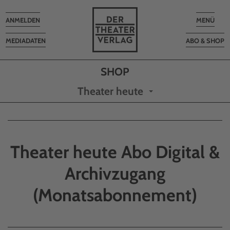
Toggle
Toggle
ANMELDEN
MENÜ
navigation
navigatio
MEDIADATEN
ABO & SHOP
Theater heute
Theater heute Abo Digital &
Archivzugang
(Monatsabonnement)